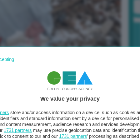
cepting
Po
a 
el faccia a faccia tra Vladimir Putin e Volodomyr
in
avora alle garanzie di sicurezza per Kiev
. Ma
la
We value your privacy
tere seriamente di garanzie di sicurezza senza la
tners
store and/or access information on a device, such as cookies 
a da nessuna parte
”, avverte il ministro degli Esteri
identifiers and standard information sent by a device for personalised
 suo omologo giordano a Mosca. “
Non possiamo accettare
 and content measurement, audience research and services developm
ur
1731 partners
may use precise geolocation data and identification 
ra affrontate senza la Russia”
, ribadisce, accusando gli
ick to consent to our and our
1731 partners
’ processing as described 