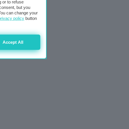
 or to refuse
consent, but you
. You can change your
privacy policy
button
Accept All