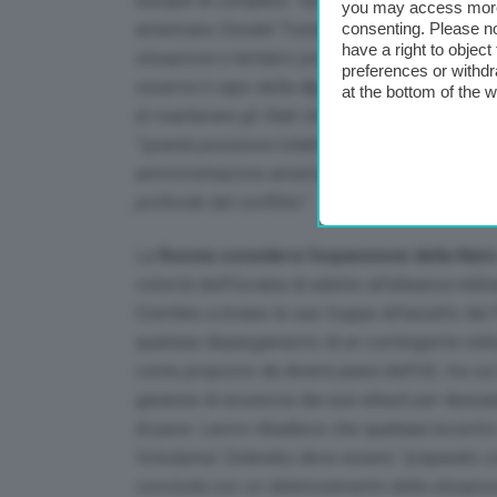
europei di compiere
“tentativi piuttosto maldes
you may access more 
consenting. Please no
americano Donald Trump sul conflitto.
“Per il
have a right to objec
situazione e tentativi piuttosto maldestri di cam
preferences or withdr
osserva il capo della diplomazia russa. Per Lavr
at the bottom of the 
di mantenere gli Stati Uniti nella corsa agli ar
“questa posizione totalmente avventurista, confl
amministrazione americana”
, che secondo lui 
profonde del conflitto”
.
La
Russia considera l’espansione della Nato
volontà dell’Ucraina di aderire all’alleanza mili
Cremlino a inviare le sue truppe all’assalto d
qualsiasi dispiegamento di un contingente mili
come proposto da diversi paesi dell’UE, tra cui 
garanzie di sicurezza dai suoi alleati per dissu
di pace. Lavrov ribadisce che qualsiasi incontro
Volodymyr Zelensky deve essere
“preparato c
concluda con un deterioramento della situazio