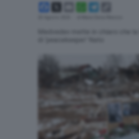
Facebook
X
Email
WhatsApp
Telegram
Copy
Link
20 Agosto 2025
- di Maria Elena Ribezzo
Medvedev mette in chiaro che la
di 'peacekeeper' Nato