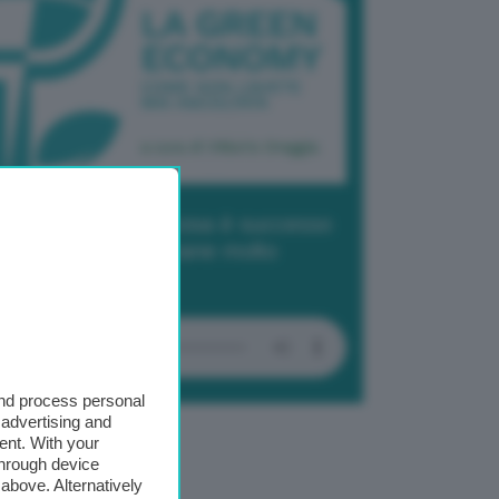
dcast 2/ Cop29, cosa è successo
Baku in due settimane molto
tense
and process personal
 advertising and
ent. With your
through device
above. Alternatively