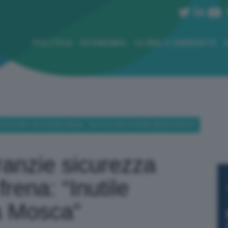
POLITICA
ECONOMIA
CLIMA E AMBIENTE
EZZA KIEV. MA RUSSIA FRENA: “INUTILE DISCUTERNE SENZA MOSCA”
ranzie sicurezza
rena: “Inutile
a Mosca”