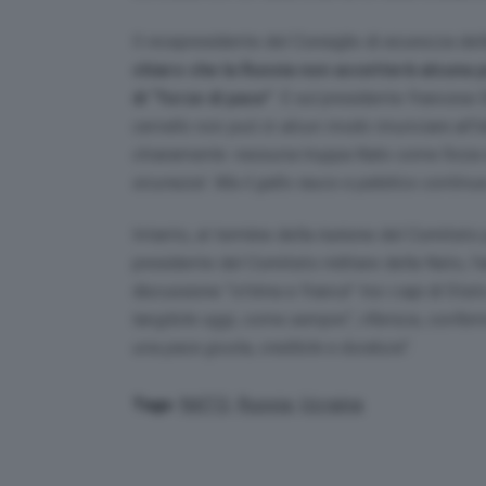
Il vicepresidente del Consiglio di sicurezza de
chiaro che la Russia non accetterà alcuna p
di “forze di pace”
. E sul presidente francese
cervello non può in alcun modo rinunciare all’id
chiaramente: nessuna truppa Nato come forza di
sicurezza’. Ma il gallo rauco e patetico continua
Intanto, al termine della riunione del Comitato p
presidente del Comitato militare della Nato, l
discussione “ottima e franca” tra i capi di Sta
tangibile oggi, come sempre”, riferisce, conferm
una pace giusta, credibile e duratura”.
NATO
,
Russia
,
Ucraina
Tags: