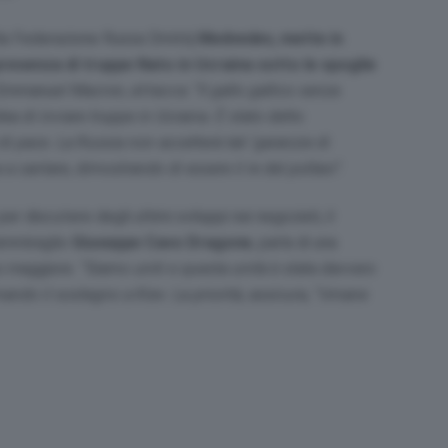
lla Federazione Russa Dmitrij
Medvedev, mette in
resenza di truppe Nato in Ucraina sotto le spoglie
 Emmanuel Macron, attacca: “
Il gallo gallico senza
ea di inviare truppe in Ucraina. È stato detto
 pace. La Russia non accetterà tali ‘garanzie di
 a cantare, dimostrando di essere il re del pollaio”
.
er discutere degli ultimi sviluppi nei negoziati, il
’ammiraglio
Giuseppe Cavo Dragone
, parla di una
to maggiore.
“Siamo uniti e questa unità è stata davvero
ando il sostegno a Kiev. La priorità, assicura, “rimane