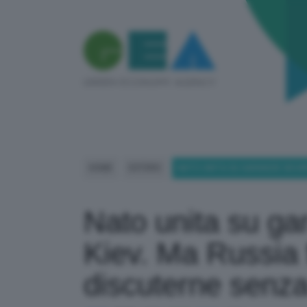
HOME
ESTERO
NATO UNITA SU GARANZIE SICUR
Nato unita su ga
Kiev. Ma Russia f
discuterne senz