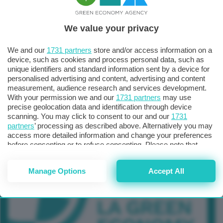
We value your privacy
We and our
1731 partners
store and/or access information on a
device, such as cookies and process personal data, such as
TUTTI GLI EVENTI CONNACT
unique identifiers and standard information sent by a device for
personalised advertising and content, advertising and content
measurement, audience research and services development.
With your permission we and our
1731 partners
may use
precise geolocation data and identification through device
scanning. You may click to consent to our and our
1731
partners
’ processing as described above. Alternatively you may
access more detailed information and change your preferences
before consenting or to refuse consenting. Please note that
some processing of your personal data may not require your
consent, but you have a right to object to such processing. Your
Manage Options
Accept All
preferences will apply to this website only. You can change
your preferences or withdraw your consent at any time by
returning to this site and clicking the
privacy policy
button at the
bottom of the webpage.