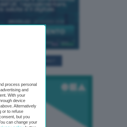
TUTTI GLI EVENTI CONNACT
and process personal
 advertising and
ent. With your
through device
above. Alternatively
 or to refuse
consent, but you
. You can change your