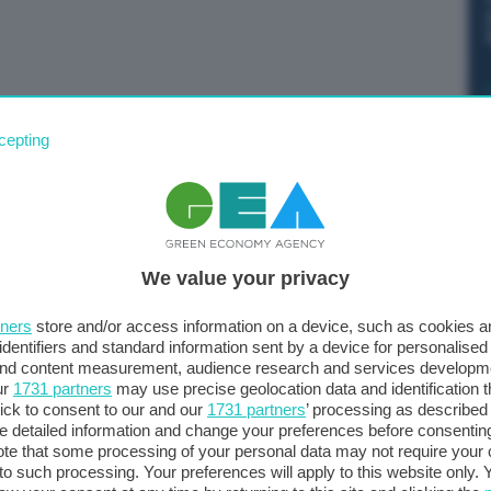
l netto dei volumi addotti all’ingrosso per usi non civili
cepting
del sistema di distribuzione per le dispersioni nella rete di
unali di distribuzione 8,1 miliardi di metri cubi di
 giorno). I volumi giornalieri pro capite immessi in rete
ornalieri per abitante in Puglia ai 576 della Valle
We value your privacy
 vigilia della Giornata dell’acqua.
tners
store and/or access information on a device, such as cookies 
 utenti finali sono erogati complessivamente 4,7 miliardi
identifiers and standard information sent by a device for personalised
itri per abitante al giorno), comprendenti sia i volumi
 and content measurement, audience research and services developm
ur
1731 partners
may use precise geolocation data and identification 
 uso gratuito. Complessivamente il volume erogato è il
ick to consent to our and our
1731 partners
’ processing as described 
detailed information and change your preferences before consenting
te that some processing of your personal data may not require your 
t to such processing. Your preferences will apply to this website only