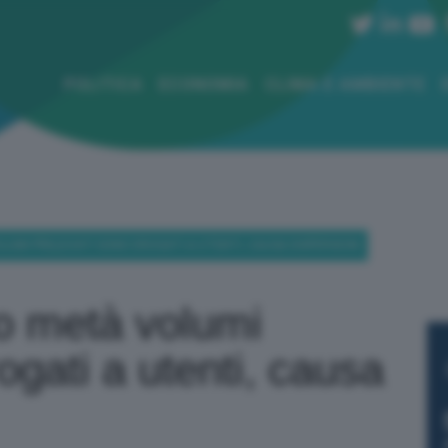
POLITICA
ECONOMIA
CLIMA E AMBIENTE
LUMI PRELEVATI SONO EROGATI A UTENTI, CAUSA DISPERSIONI
lo metà volumi
ogati a utenti, causa