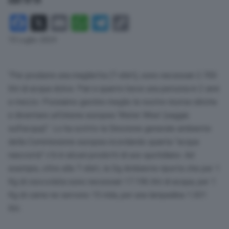
Facebook
X
Email
WhatsApp
Telegram
Copy
Link
10 Luglio 2024
“Per produrre una maglietta (T-shirt), sono necessari 2.700
litri di acqua dolce. Pari a quanto beve una persona in 2 anni
e mezzo. Possiamo gestire meglio le nostre risorse idriche
e diventare un’Unione europea ‘Water Wise’ (saggia
sull’acqua)”. Lo ha scritto la Direzione generale ambiente
della Commissione europea ricordando quanta “acqua
nascosta” c’è in alcuni prodotti di uso quotidiano. Ad
esempio, oltre alla T-shirt, la Dg Ambiente riporta che per 1
Kg di cioccolata sono necessari 17.196 litri di acqua; per 1
Kg di carne ne servono 15 mila, per una lampadina 1.301
litri.