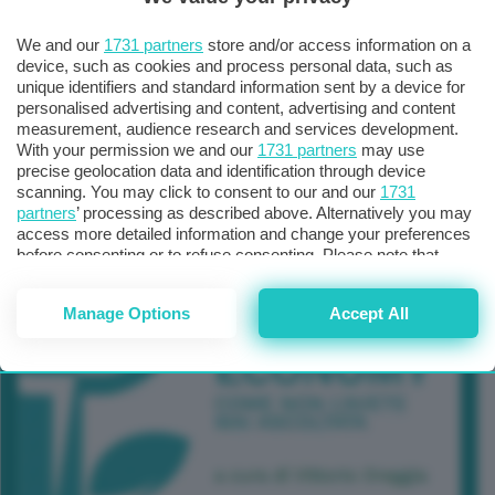
TUTTI GLI EVENTI CONNACT
We and our
1731 partners
store and/or access information on a
device, such as cookies and process personal data, such as
unique identifiers and standard information sent by a device for
personalised advertising and content, advertising and content
measurement, audience research and services development.
With your permission we and our
1731 partners
may use
precise geolocation data and identification through device
scanning. You may click to consent to our and our
1731
partners
’ processing as described above. Alternatively you may
access more detailed information and change your preferences
before consenting or to refuse consenting. Please note that
some processing of your personal data may not require your
consent, but you have a right to object to such processing. Your
Manage Options
Accept All
preferences will apply to this website only. You can change
your preferences or withdraw your consent at any time by
returning to this site and clicking the
privacy policy
button at the
bottom of the webpage.