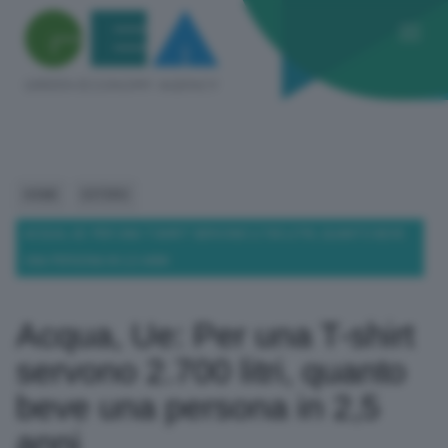
HOME
ESTERO
ACQUA, UE: PER UNA T-SHIRT SERVONO 2.700 LITRI, QUANTO BEVE
UNA PERSONA IN 2,5 ANNI
Acqua, Ue: Per una T-shirt
servono 2.700 litri, quanto
beve una persona in 2,5
anni