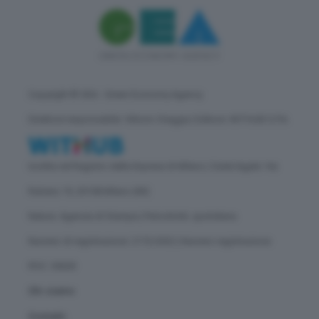
Copyright © GEA - Green Economy Agency
Direttore responsabile: Vittorio Oreggia | Editore: WITHUB S.P.A.
Iscritta nel Registro delle Imprese di Milano | Sede legale: Via
Rubens 19, 20158 Milano (MI)
Natura: Agenzia di Stampa | Periodicità: quotidiana
Numero di registrazione: 2172/2022 | Numero registrazione
ROC: 30628
Chi siamo
Contatti