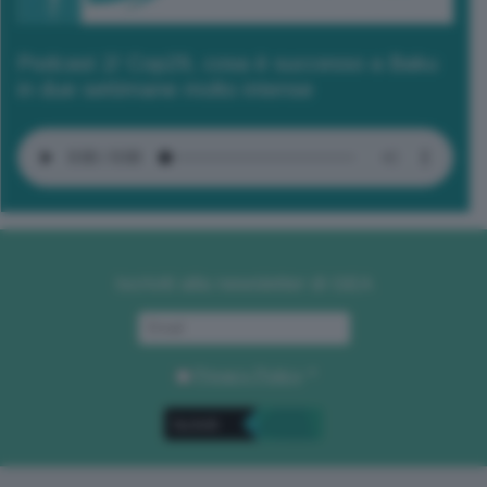
Podcast 2/ Cop29, cosa è successo a Baku
in due settimane molto intense
Iscriviti alla newsletter di GEA
Privacy Policy
. *