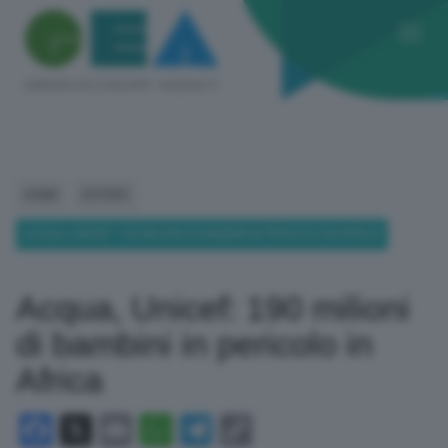
HOME
ESTERO
ACQUA, UNICEF: 190 MILIONI DI BAMBINI IN PERICOLO IN AFRICA
Acqua, Unicef: 190 milioni
di bambini in pericolo in
Africa
Facebook
X
Email
WhatsApp
Telegram
Copy