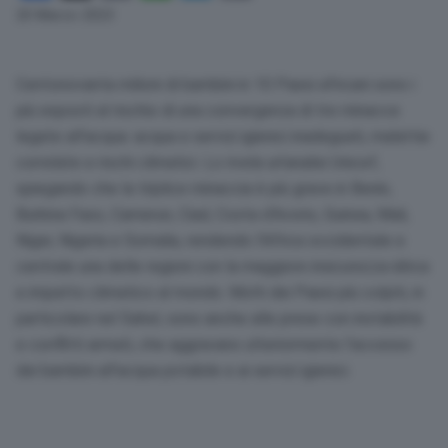
Link
20 Marzo 2023
Centonovanta milioni di bambini in 10 Paesi africani sono i
più esposti al rischio di una convergenza di tre minacce
legate all’acqua: acqua e servizi igienici inadeguati, malattie
correlate e rischi climatici. Lo rivela un’analisi Unicef,
spiegando che la triplice minaccia è più grave in Benin,
Burkina Faso, Camerun, Ciad, Costa d’Avorio, Guinea, Mali,
Niger, Nigeria e Somalia, rendendo l’Africa occidentale e
centrale una delle regioni con la maggiore insicurezza idrica
e impatto climatico al mondo. Molti dei Paesi più colpiti, in
particolare nel Sahel, sono anche alle prese con instabilità
e conflitti armati, che aggravano ulteriormente l’accesso
dei bambini all’acqua potabile e ai servizi igienici.