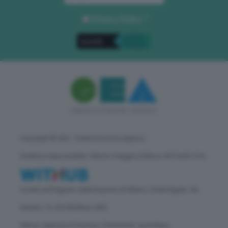
Privacy Policy
. *
Copyright © GEA - Green Economy Agency
Direttore responsabile: Vittorio Oreggia | Editore: WITHUB S.P.A.
Iscritta nel Registro delle Imprese di Milano | Sede legale: Via
Rubens 19, 20158 Milano (MI)
Natura: Agenzia di Stampa | Periodicità: quotidiana