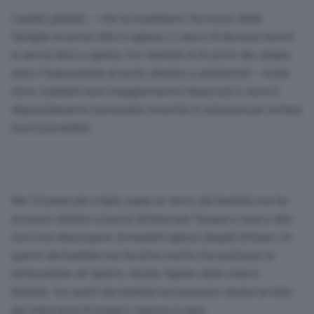
L’analisi globale – che ha esaminato l’accesso delle
famiglie ai servizi idrici e igienici, il carico di decessi dovuti
ai servizi idrici e igienici tra i bambini al di sotto dei cinque
anni e l’esposizione ai rischi climatici e ambientali – rivela
dove i bambini sono maggiormente minacciati e dove è
disperatamente necessario investire in soluzioni per evitare
morti prevenibili.
Nei 10 paesi più colpiti, quasi un terzo dei bambini non ha
accesso almeno a servizi di base per l’acqua a casa e due
terzi non dispongono di impianti igienici (bagni) di base. Un
quarto dei bambini non ha altra scelta che praticare la
defecazione all’ aperto. Anche l’igiene delle mani è
limitata: tre quarti dei bambini non possono lavarsi le mani
per mancanza di acqua e sapone a casa.