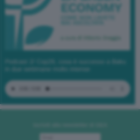
Podcast 2/ Cop29, cosa è successo a Baku
in due settimane molto intense
Iscriviti alla newsletter di GEA