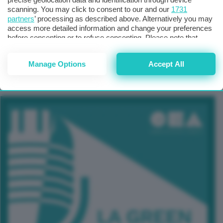
scanning. You may click to consent to our and our
1731
partners
’ processing as described above. Alternatively you may
access more detailed information and change your preferences
before consenting or to refuse consenting. Please note that
some processing of your personal data may not require your
consent, but you have a right to object to such processing. Your
Manage Options
Accept All
preferences will apply to this website only. You can change
TUTTI GLI EVENTI CONNACT
your preferences or withdraw your consent at any time by
returning to this site and clicking the
privacy policy
button at the
bottom of the webpage.