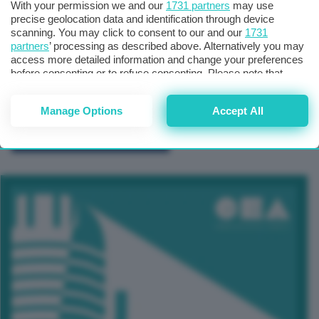
With your permission we and our
1731 partners
may use
precise geolocation data and identification through device
scanning. You may click to consent to our and our
1731
partners
’ processing as described above. Alternatively you may
access more detailed information and change your preferences
before consenting or to refuse consenting. Please note that
some processing of your personal data may not require your
consent, but you have a right to object to such processing. Your
Manage Options
Accept All
preferences will apply to this website only. You can change
your preferences or withdraw your consent at any time by
TUTTI GLI EVENTI CONNACT
returning to this site and clicking the
privacy policy
button at the
bottom of the webpage.