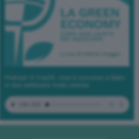
Podcast 2/ Cop29, cosa è successo a Baku
in due settimane molto intense