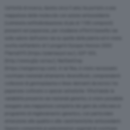
L’attività di ricerca, durata circa 5 anni, ha portato a una
mappatura delle molecole con azione antiossidante
(culminata nell’individuazione di più di 1100 composti)
presenti nel peperone, per studiarne effetti benefici sia
sulla salute dell’uomo sia su quella della pianta ed è stata
svolta nell’ambito di 3 progetti Europei Horizon 2020:
PlantaSYS (https://plantasyst.eu/), G2P-SOL
(http://www.g2p-sol.eu/), NatGenCrop
(https://natgencrop.com). A tal fine, è stato necessario
costituire materiali altamente diversificati, comprendenti
collezioni di germoplasma e linee derivanti da incroci tra
peperone coltivato e specie selvatiche. Sfruttando la
variabilità presente nei materiali genetici, è stato possibile
eseguire una mappatura completa dei geni da utilizzare in
programmi di miglioramento genetico, con particolare
attenzione alla qualità e alle caratteristiche antiossidanti.
Questo consentirà ai selezionatori vegetali di costituire