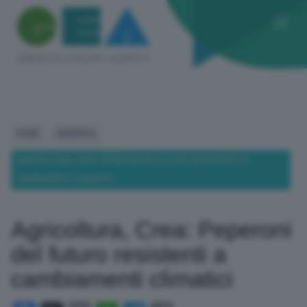
HOME
GENERICA
AGRICOLTURA, CREA: PEPERONI DEL FUTURO RESISTENTI A
CAMBIAMENTI CLIMATICI
Agricoltura, Crea: Peperoni
del futuro resistenti a
cambiamenti climatici