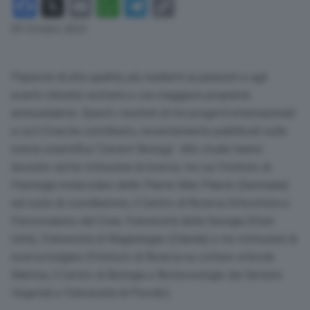
Facebook
X
Email
WhatsApp
Telegram
Copy
Link
09 Ottobre 2024
Peperoni di alta qualità, più resilienti ai parassiti e agli
eventi climatici estremi e con maggiore proprietà
antiossidante. Questi i risultati di tre progetti internazionali
a cui il Crea ha contribuito, recentemente pubblicati sulla
rivista scientifica ‘Current Biology’. Allo studio hanno
lavorato sette Istituzioni di ricerca, tra cui l’Istituto di
Fisiologia molecolare delle Piante Max Planck (Germania)
nel ruolo di coordinatore, il Centro di Ricerca Orticoltura e
Florovivaismo del Crea, l’Università della Georgia (Stati
Uniti), l’Università di Wageningen (Olanda) e tre Istituzioni di
ricerca bulgare (l’Istituto di Ricerca su colture orticole
Maritsa, il Centro di Biologia e Biotecnologie dei Sistemi
Vegetali e l’Università di Plovdiv).