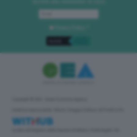
Iscriviti alla newsletter di GEA
Privacy Policy
. *
Copyright © GEA - Green Economy Agency
Direttore responsabile: Vittorio Oreggia | Editore: WITHUB S.P.A.
Iscritta nel Registro delle Imprese di Milano | Sede legale: Via