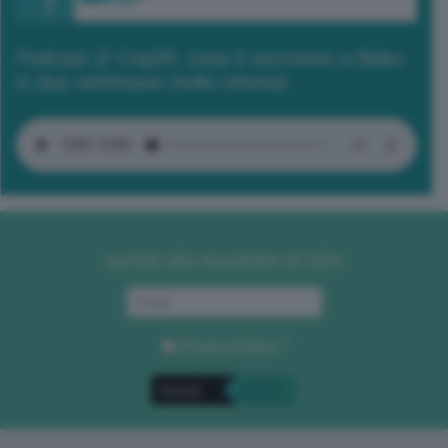
Podcast 2/ Cop29, cosa è successo a Baku
in due settimane molto intense
Iscriviti alla newsletter di GEA
Privacy Policy
. *