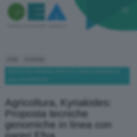
HOME
ECONOMIA
AGRICOLTURA, KYRIAKIDES: PROPOSTA TECNICHE GENOMICHE IN
LINEA CON PARERI EFSA
Agricoltura, Kyriakides:
Proposta tecniche
genomiche in linea con
pareri Efsa