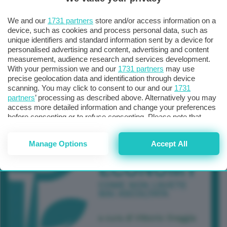
TUTTI GLI EVENTI CONNACT
We and our
1731 partners
store and/or access information on a
device, such as cookies and process personal data, such as
unique identifiers and standard information sent by a device for
personalised advertising and content, advertising and content
measurement, audience research and services development.
With your permission we and our
1731 partners
may use
precise geolocation data and identification through device
scanning. You may click to consent to our and our
1731
partners
’ processing as described above. Alternatively you may
access more detailed information and change your preferences
before consenting or to refuse consenting. Please note that
some processing of your personal data may not require your
consent, but you have a right to object to such processing. Your
Manage Options
Accept All
preferences will apply to this website only. You can change
your preferences or withdraw your consent at any time by
returning to this site and clicking the
privacy policy
button at the
bottom of the webpage.