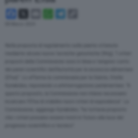
Facebook
X
Email
WhatsApp
Telegram
Copy
Link
08 Marzo 2024
Nella proposta di regolamento sulle piante ottenute
mediante alcune nuove tecniche genomiche (Ntg), “i criteri
proposti dalla Commissione sono in linea e tengono conto
dei pareri scientifici dell’Autorità per la sicurezza alimentare
(Efsa)”. Lo afferma la commissaria per la Salute, Stella
Kyriakides, risponendo a un’interrogazione parlamentare. “A
questo proposito, la Commissione non ritiene necessario
incaricare l’Efsa di stabilire nuovi criteri di equivalenza”. La
Commissione, aggiunge Kyriakides, “ha tuttavia proposto
che i criteri possano essere rivisti in futuro alla luce del
progresso scientifico e tecnico”.