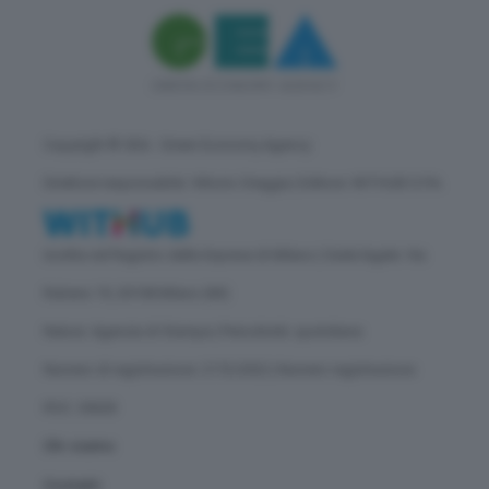
Copyright © GEA - Green Economy Agency
Direttore responsabile: Vittorio Oreggia | Editore: WITHUB S.P.A.
Iscritta nel Registro delle Imprese di Milano | Sede legale: Via
Rubens 19, 20158 Milano (MI)
Natura: Agenzia di Stampa | Periodicità: quotidiana
Numero di registrazione: 2172/2022 | Numero registrazione
ROC: 30628
Chi siamo
Contatti