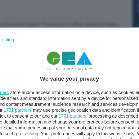
a (European Public Prosecutor’s Office, Eppo) di Milano
 Milano, la Guardia di Finanza ha sequestrato oltre 2
cepting
l settore vitivinicolo, sospettata di aver ottenuto in
mozione di prodotti agricoli all’interno e all’esterno
a europea, specificando che “i sospetti avevano
o di oltre 5 milioni di euro, di cui più di 2 milioni erano
We value your privacy
 che la confisca è stata disposta dal giudice per le
tners
store and/or access information on a device, such as cookies 
i confronti di una azienda leader nel settore vitivinicolo”
identifiers and standard information sent by a device for personalised
 and content measurement, audience research and services developm
 3 persone fisiche e 2 società”. L’ipotesi è di truffa
ur
1731 partners
may use precise geolocation data and identification 
pubbliche di matrice unionale, connesse alla
ick to consent to our and our
1731 partners
’ processing as described 
mozione di prodotti agricoli, nel Mercato Interno e nei
detailed information and change your preferences before consenting
te that some processing of your personal data may not require your 
t to such processing. Your preferences will apply to this website only