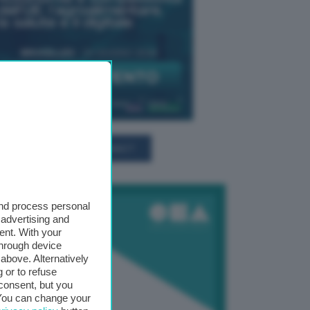
TUTTI GLI EVENTI CONNACT
and process personal
 advertising and
ent. With your
through device
above. Alternatively
 or to refuse
consent, but you
. You can change your