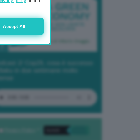
privacy policy
button
Accept All
dcast 2/ Cop29, cosa è successo
Baku in due settimane molto
tense
Privacy Policy
. *