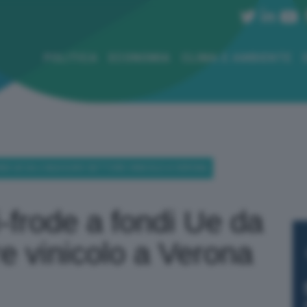
POLITICA
ECONOMIA
CLIMA E AMBIENTE
NDI UE DA 2 MLN EURO SETTORE VINICOLO A VERONA
i-frode a fondi Ue da
re vinicolo a Verona