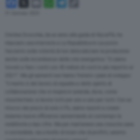
Facebook
X
Email
WhatsApp
Telegram
Copy
Link
31 Gennaio 2023
Cristina Scocchia, da un anno alla guida di Illycaffè, ha
rilasciato una intervista a La Repubblica in cui posto
l’accento sulla volontà di non delocalizzare la produzione
anche sulle incombenze della crisi energetica: “Ci siamo
trovati a fare i conti con 45 milioni di costi in più rispetto al
2021”. Ma gli aumenti non hanno frenato i piani di sviluppo:
“Il merito è del lavoro di squadra e dello spirito di
collaborazione che si respira in azienda, dove, come
moschettieri, si lavora tutti per uno e uno per tutti. Con un
ritocco dei prezzi di solo il 3%, siamo riusciti a creare
insieme nuove efficienze aumentando al contempo la
redditività a due cifre. Ma per mantenere una crescita sana
e sostenibile, sia a livello di ricavi che di profitti, saremo