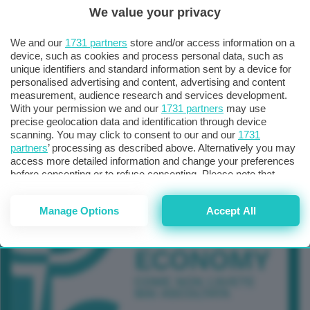
We value your privacy
TUTTI GLI EVENTI CONNACT
We and our
1731 partners
store and/or access information on a
device, such as cookies and process personal data, such as
unique identifiers and standard information sent by a device for
personalised advertising and content, advertising and content
measurement, audience research and services development.
With your permission we and our
1731 partners
may use
precise geolocation data and identification through device
scanning. You may click to consent to our and our
1731
partners
’ processing as described above. Alternatively you may
access more detailed information and change your preferences
before consenting or to refuse consenting. Please note that
some processing of your personal data may not require your
consent, but you have a right to object to such processing. Your
Manage Options
Accept All
preferences will apply to this website only. You can change
your preferences or withdraw your consent at any time by
returning to this site and clicking the
privacy policy
button at the
bottom of the webpage.