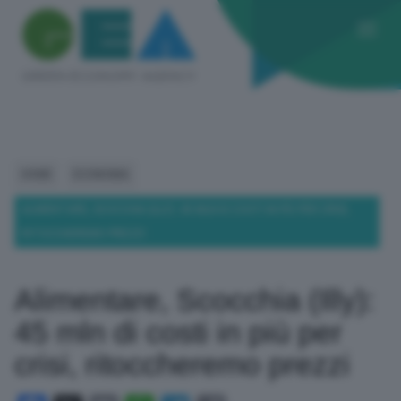
HOME
ECONOMIA
ALIMENTARE, SCOCCHIA (ILLY): 45 MLN DI COSTI IN PIÙ PER CRISI,
RITOCCHEREMO PREZZI
Alimentare, Scocchia (Illy):
45 mln di costi in più per
crisi, ritoccheremo prezzi