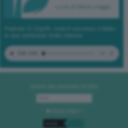
Podcast 2/ Cop29, cosa è successo a Baku
in due settimane molto intense
Iscriviti alla newsletter di GEA
Privacy Policy
. *