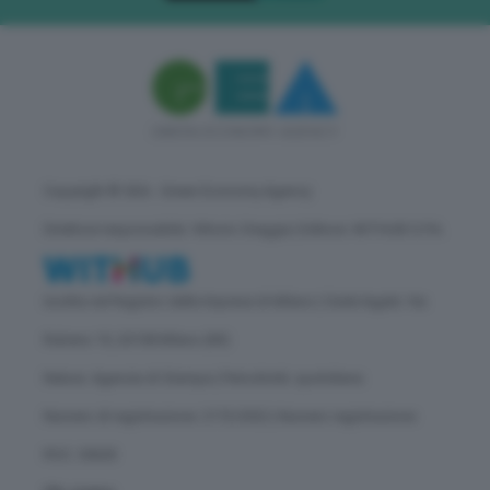
Copyright © GEA - Green Economy Agency
Direttore responsabile: Vittorio Oreggia | Editore: WITHUB S.P.A.
Iscritta nel Registro delle Imprese di Milano | Sede legale: Via
Rubens 19, 20158 Milano (MI)
Natura: Agenzia di Stampa | Periodicità: quotidiana
Numero di registrazione: 2172/2022 | Numero registrazione
ROC: 30628