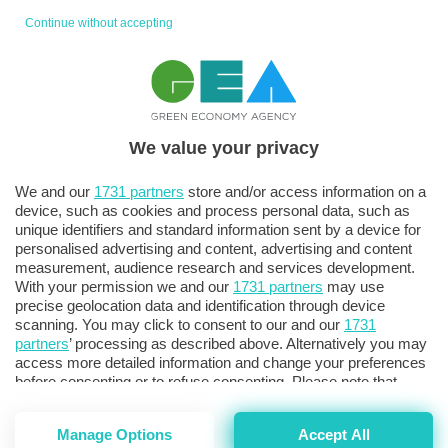
Continue without accepting
We value your privacy
We and our
1731 partners
store and/or access information on a
device, such as cookies and process personal data, such as
unique identifiers and standard information sent by a device for
personalised advertising and content, advertising and content
measurement, audience research and services development.
With your permission we and our
1731 partners
may use
precise geolocation data and identification through device
TUTTI GLI EVENTI CONNACT
scanning. You may click to consent to our and our
1731
partners
’ processing as described above. Alternatively you may
access more detailed information and change your preferences
before consenting or to refuse consenting. Please note that
some processing of your personal data may not require your
consent, but you have a right to object to such processing. Your
Manage Options
Accept All
preferences will apply to this website only. You can change