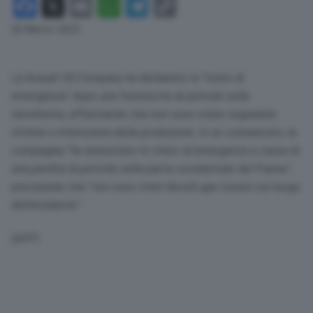
Facebook
X
Email
WhatsApp
Telegram
Copy
Link
20 Marzo 2023
La Kuwait Oil Company ha dichiarato lo “stato di
emergenza” dopo una fuoriuscita di petrolio sulla
terraferma, affermando che non sono state segnalate
vittime o interruzioni della produzione. In un comunicato, la
compagnia “ha annunciato lo stato di emergenza a causa di
una perdita di petrolio nella parte occidentale del Paese”,
precisando che “non sono stati rilevati gas tossici sul luogo
dell’incidente”.
(AFP)