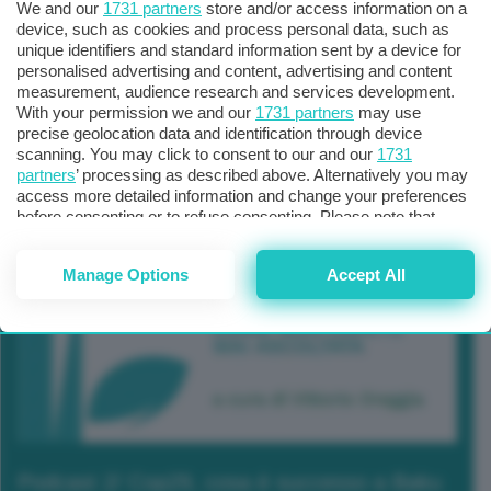
We and our
1731 partners
store and/or access information on a
device, such as cookies and process personal data, such as
unique identifiers and standard information sent by a device for
personalised advertising and content, advertising and content
measurement, audience research and services development.
With your permission we and our
1731 partners
may use
precise geolocation data and identification through device
scanning. You may click to consent to our and our
1731
partners
’ processing as described above. Alternatively you may
access more detailed information and change your preferences
before consenting or to refuse consenting. Please note that
some processing of your personal data may not require your
consent, but you have a right to object to such processing. Your
Manage Options
Accept All
preferences will apply to this website only. You can change
your preferences or withdraw your consent at any time by
returning to this site and clicking the
privacy policy
button at the
bottom of the webpage.
Podcast 2/ Cop29, cosa è successo a Baku