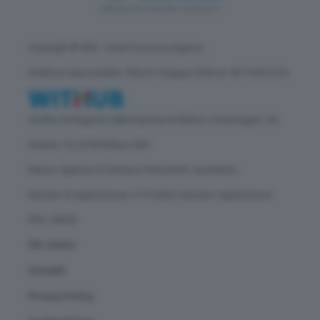
Copyright © GEA - Green Economy Agency
Direttore responsabile: Vittorio Oreggia | Editore: WITHUB S.P.A.
Iscritta nel Registro delle Imprese di Milano | Sede legale: Via
Rubens 19, 20158 Milano (MI)
Natura: Agenzia di Stampa | Periodicità: quotidiana
Numero di registrazione: 2172/2022 | Numero registrazione
ROC: 30628
Chi siamo
Contatti
Privacy Policy