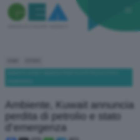
HOME
ESTERO
AMBIENTE, KUWAIT ANNUNCIA PERDITA DI PETROLIO E STATO
D’EMERGENZA
Ambiente, Kuwait annuncia
perdita di petrolio e stato
d’emergenza