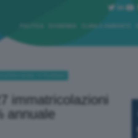
POLITICA
ECONOMIA
CLIMA E AMBIENTE
COLAZIONI A GIUGNO, +9,19% ANNUALE
27 immatricolazioni
% annuale