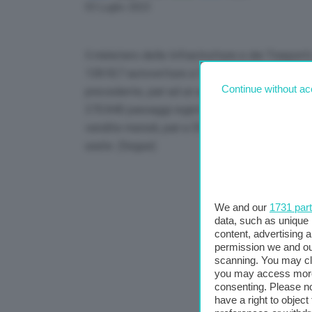
Link
03 Luglio 2023
Il ministero delle Infrastrutture e dei Traspo
138.927 autovetture a fronte delle 127.232 isc
Continue without ac
precedente, pari ad un aumento del 9,19%. I tra
370.840 passaggi registrati a giugno 2022, con
vendite mensili, pari a 556.178, ha interessato
usate. (Segue)
We and our
1731 par
data, such as unique 
content, advertising
permission we and o
scanning. You may cl
you may access more 
consenting. Please no
have a right to objec