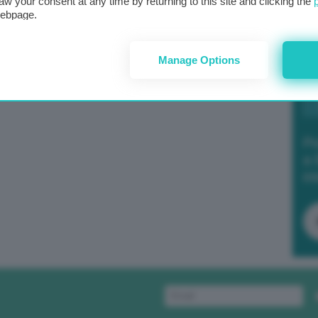
aw your consent at any time by returning to this site and clicking the
webpage.
Manage Options
Po
a 
in