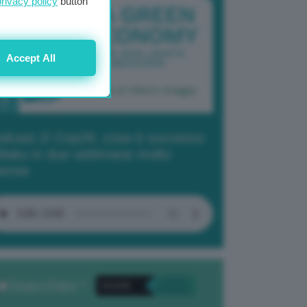
privacy policy
button
Accept All
dcast 2/ Cop29, cosa è successo
Baku in due settimane molto
tense
Privacy Policy
. *