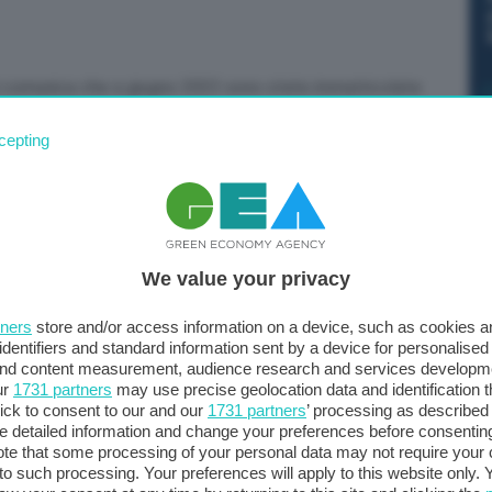
rti comunica che a giugno 2023 sono state immatricolate
rizioni registrate nello stesso mese dell’anno
cepting
sferimenti di proprietà sono stati 417.251 a fronte di
 un aumento del 12,52%. Il volume globale delle
 per il 24,98% vetture nuove e per il 75,02% vetture
We value your privacy
tners
store and/or access information on a device, such as cookies 
identifiers and standard information sent by a device for personalised
 and content measurement, audience research and services developm
ur
1731 partners
may use precise geolocation data and identification 
ick to consent to our and our
1731 partners
’ processing as described 
detailed information and change your preferences before consenting
te that some processing of your personal data may not require your 
t to such processing. Your preferences will apply to this website only