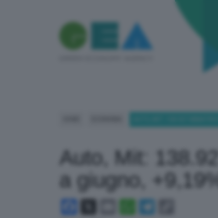
HOME
ECONOMIA
AUTO, MIT: 138.927 IMMATRI
Auto, Mit: 138.9
a giugno, +9,19
Facebook
X
Email
WhatsApp
Telegram
Copy