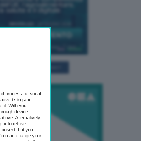
TUTTI GLI EVENTI CONNACT
and process personal
 advertising and
ent. With your
through device
above. Alternatively
 or to refuse
consent, but you
. You can change your