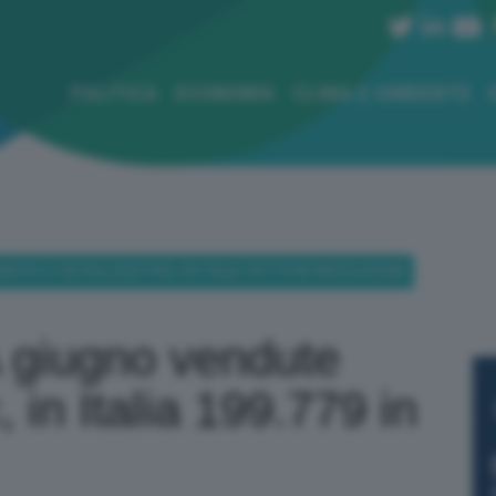
POLITICA
ECONOMIA
CLIMA E AMBIENTE
DUTE 6.156 FULL ELECTRIC, IN ITALIA 199.779 IN CIRCOLAZIONE
A giugno vendute
, in Italia 199.779 in