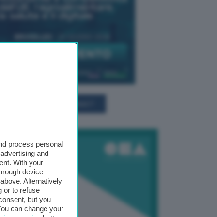
TUTTI GLI EVENTI CONNACT
and process personal
 advertising and
ent. With your
through device
above. Alternatively
 or to refuse
consent, but you
. You can change your