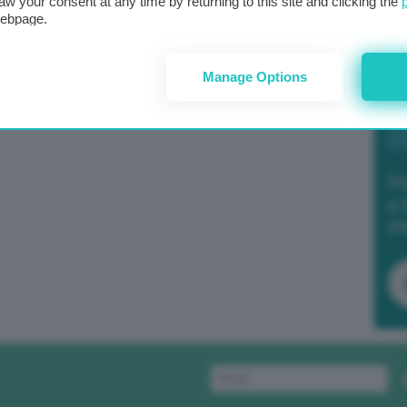
aw your consent at any time by returning to this site and clicking the
webpage.
Manage Options
Po
a 
in