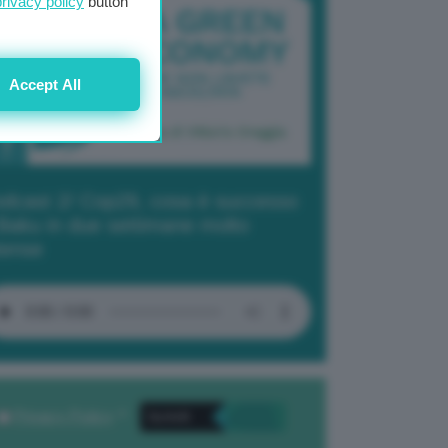
privacy policy
button
Accept All
dcast 2/ Cop29, cosa è successo
Baku in due settimane molto
tense
Privacy Policy
. *