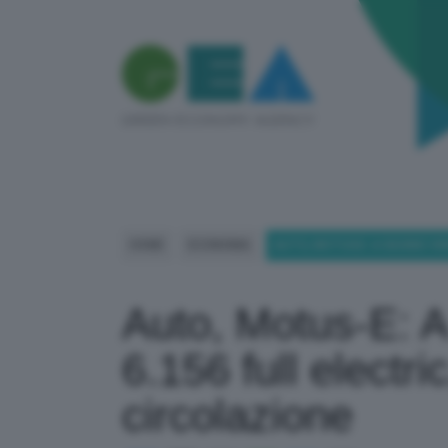
HOME
ECONOMIA
AUTO, MOTUS-E: A GIUGNO VEN
Auto, Motus-E: 
6.156 full electric
circolazione