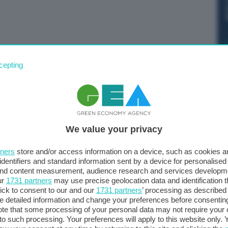
a crescono ancora, ma nonostante il “traguardo” delle
cepting
r la precisione a 199.779), il ritmo dell’aumento resta
europei. A giugno sono state immatricolate nella
o allo stesso mese del 2022), con il primo semestre che
nità. Lo sottolinea Motus-E. Nel suo complesso, il
We value your privacy
ugno e del 22,8% nella prima metà dell’anno, con la
semestre mostra un passo avanti solo frazionale: dal
tners
store and/or access information on a device, such as cookies 
anche dai furgoni elettrici, che grazie a un’ottima
identifiers and standard information sent by a device for personalised
na quota di mercato del 4%, nonostante le criticità di
 and content measurement, audience research and services developm
ur
1731 partners
may use precise geolocation data and identification 
porto alla domanda per questo tipo di veicoli. (Segue)
ick to consent to our and our
1731 partners
’ processing as described 
detailed information and change your preferences before consenting
te that some processing of your personal data may not require your 
t to such processing. Your preferences will apply to this website only