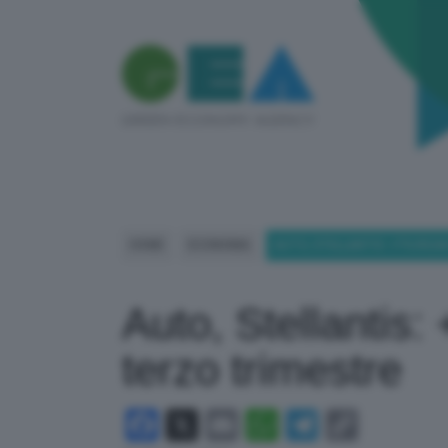
HOME
ECONOMIA
AUTO, STELLANTIS: +7% RICA
Auto, Stellantis: 
terzo trimestre
Facebook
X
Email
WhatsApp
Telegram
Copy