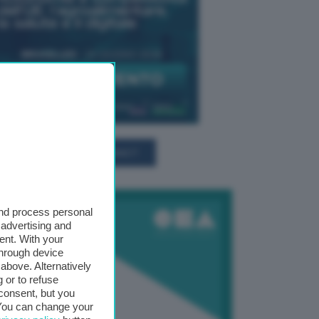
TUTTI GLI EVENTI CONNACT
and process personal
 advertising and
ent. With your
through device
above. Alternatively
 or to refuse
consent, but you
. You can change your