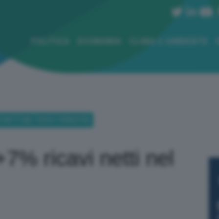
POLITICA
ECONOMIA
CLIMA E AMBIENTE
VI NETTI NEL TERZO TRIMESTRE
+7% ricavi netti nel