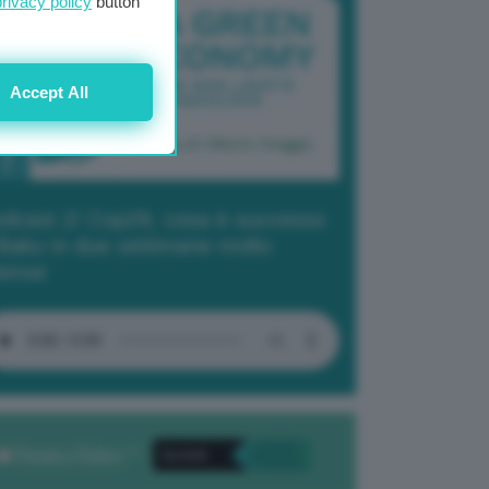
privacy policy
button
Accept All
dcast 2/ Cop29, cosa è successo
Baku in due settimane molto
tense
Privacy Policy
. *