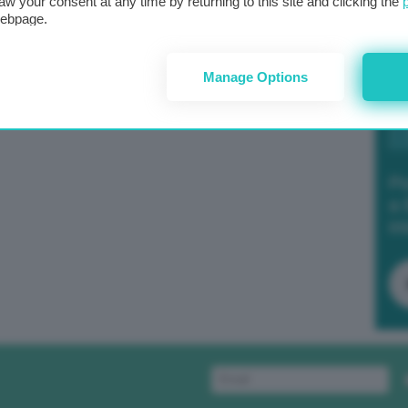
aw your consent at any time by returning to this site and clicking the
webpage.
Manage Options
Po
a 
in