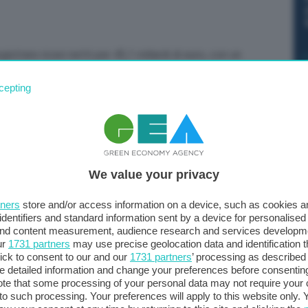
strare ricavi netti per 45,1 miliardi di euro, con un
2, principalmente “per maggiori volumi con prezzi
cepting
cambi”. Le consegne consolidate sono state pari a 1.427
zo trimestre 2022, con miglioramenti anno su anno in
d America e Sud America. Lo stock complessivo di nuovi
7 mila unità al 30 settembre 2023. Stock di proprietà di
etto al 31 dicembre 2022 per il ritorno a livelli
We value your privacy
nnale di limitazioni nelle forniture di materiali.
tners
store and/or access information on a device, such as cookies 
identifiers and standard information sent by a device for personalised
 and content measurement, audience research and services developm
ur
1731 partners
may use precise geolocation data and identification 
ick to consent to our and our
1731 partners
’ processing as described 
detailed information and change your preferences before consenting
te that some processing of your personal data may not require your 
t to such processing. Your preferences will apply to this website only