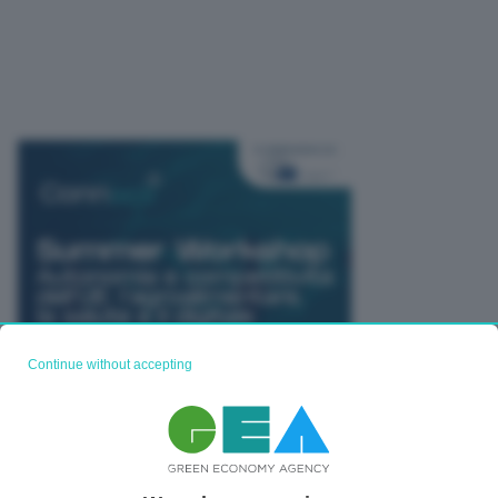
Continue without accepting