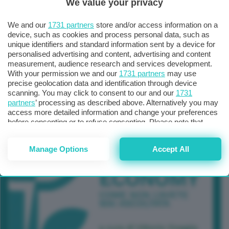
We value your privacy
TUTTI GLI EVENTI CONNACT
We and our
1731 partners
store and/or access information on a
device, such as cookies and process personal data, such as
unique identifiers and standard information sent by a device for
personalised advertising and content, advertising and content
measurement, audience research and services development.
With your permission we and our
1731 partners
may use
precise geolocation data and identification through device
scanning. You may click to consent to our and our
1731
partners
’ processing as described above. Alternatively you may
access more detailed information and change your preferences
before consenting or to refuse consenting. Please note that
some processing of your personal data may not require your
consent, but you have a right to object to such processing. Your
Manage Options
Accept All
preferences will apply to this website only. You can change
your preferences or withdraw your consent at any time by
returning to this site and clicking the
privacy policy
button at the
bottom of the webpage.