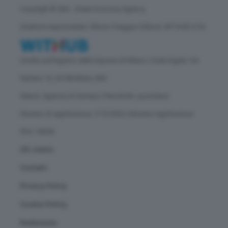
Copyright © GEA - Green Economy Agency
Direttore responsabile: Vittorio Oreggia | Editore: WITHUB S.P.A.
Iscritta nel Registro delle Imprese di Milano | Sede legale: Via
Rubens 19, 20158 Milano (MI)
Natura: Agenzia di Stampa | Periodicità: quotidiana
Numero di registrazione: 2172/2022 | Numero registrazione
ROC: 30628
Chi siamo
Contatti
Privacy Policy
Cookie Policy
Redazione