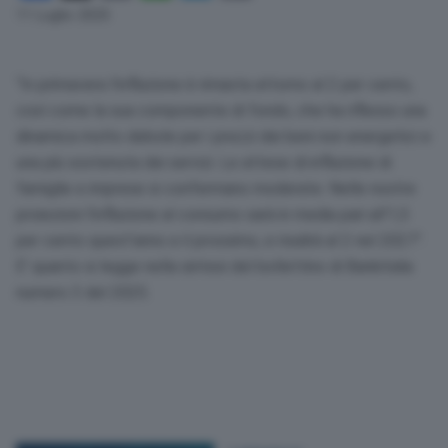
Link
11 Luglio 2025
“In primavera l’inflazione è rimasta attorno al 2 per cento,
così come la sua componente di fondo, che ha riflesso una
dinamica molto debole per i prezzi dei beni non energetici e
una più sostenuta dei servizi. Le attese di inflazione di
famiglie e imprese si confermano moderate. Nelle nostre
proiezioni l’inflazione al consumo sarà in media pari all’1,5
per cento quest’anno e il prossimo, e risalirà al 2 nel 2027”.
E’ quanto si legge nella sintesi del bollettino di Bankitalia
numero 3 del 2025.