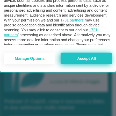
device, such as cookies and process personal data, such as
unique identifiers and standard information sent by a device for
personalised advertising and content, advertising and content
measurement, audience research and services development.
With your permission we and our
1731 partners
may use
precise geolocation data and identification through device
scanning. You may click to consent to our and our
1731
partners
’ processing as described above. Alternatively you may
access more detailed information and change your preferences
before consenting or to refuse consenting. Please note that
some processing of your personal data may not require your
consent, but you have a right to object to such processing. Your
Manage Options
Accept All
preferences will apply to this website only. You can change
your preferences or withdraw your consent at any time by
returning to this site and clicking the
privacy policy
button at the
bottom of the webpage.
Podcast 2/ Cop29, cosa è successo a Baku
in due settimane molto intense