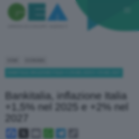
HOME
ECONOMIA
BANKITALIA, INFLAZIONE ITALIA +1,5% NEL 2025 E +2% NEL 2027
Bankitalia, inflazione Italia
+1,5% nel 2025 e +2% nel
2027
Facebook
X
Email
WhatsApp
Telegram
Copy