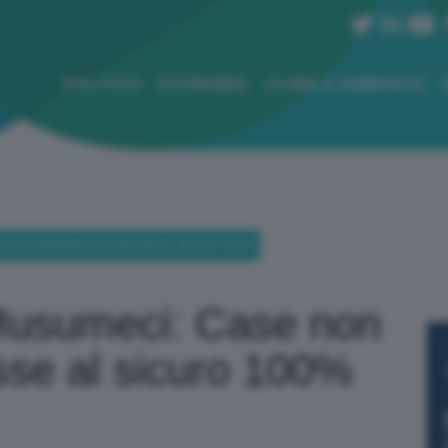
POLITICA
ECONOMIA
CLIMA E AMBIENTE
SE NON SARANNO MAI MESSE AL SICURO 100%
Musumeci: Case non
se al sicuro 100%