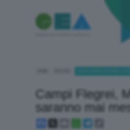
HOME
POLITICA
CAMPI FLEGREI, MUSUMECI: CA
Campi Flegrei, 
saranno mai mes
Facebook
X
Email
WhatsApp
Telegram
Copy