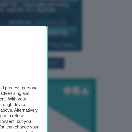
TUTTI GLI EVENTI CONNACT
and process personal
 advertising and
ent. With your
through device
above. Alternatively
 or to refuse
consent, but you
. You can change your