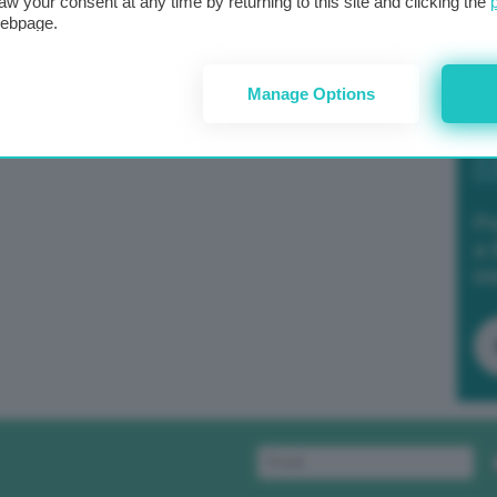
aw your consent at any time by returning to this site and clicking the
webpage.
Manage Options
Po
a 
in