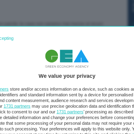
n parole: le case non saranno mai messe al sicuro
mitigare le conseguenze di una eventuale scossa
cepting
ivile Nello Musumeci a Skytg24 in merito allo sciame
o dire che da quando i 3 sindaci hanno segnalato la
ubito intervenuto e abbiamo predisposto una serie di
 spiegato – Da allora non ci siamo mai fermati con
urale, in zona rossa, e a una prevenzione non
We value your privacy
ilizzare i mezzi di comunicazione per spiegare cause ed
ico”.
tners
store and/or access information on a device, such as cookies 
identifiers and standard information sent by a device for personalised
 and content measurement, audience research and services developm
ur
1731 partners
may use precise geolocation data and identification 
ick to consent to our and our
1731 partners
’ processing as described 
detailed information and change your preferences before consenting
te that some processing of your personal data may not require your 
t to such processing. Your preferences will apply to this website only