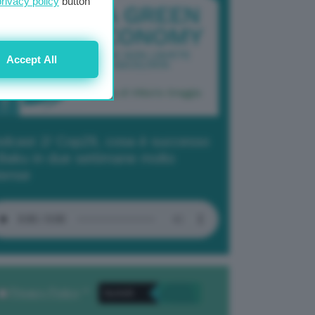
privacy policy
button
Accept All
dcast 2/ Cop29, cosa è successo
Baku in due settimane molto
tense
Privacy Policy
. *