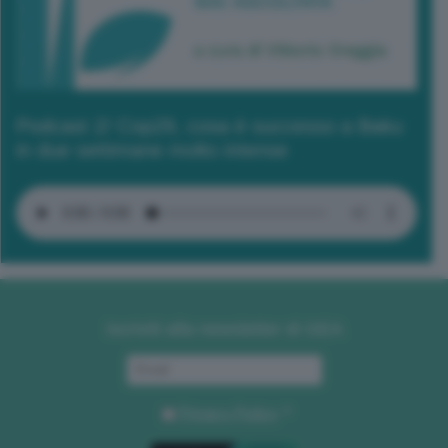
Podcast 2/ Cop29, cosa è successo a Baku
in due settimane molto intense
Iscriviti alla newsletter di GEA
Privacy Policy
. *