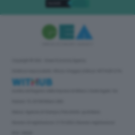
Copyright © GEA - Green Economy Agency
Direttore responsabile: Vittorio Oreggia | Editore: WITHUB S.P.A.
Iscritta nel Registro delle Imprese di Milano | Sede legale: Via
Rubens 19, 20158 Milano (MI)
Natura: Agenzia di Stampa | Periodicità: quotidiana
Numero di registrazione: 2172/2022 | Numero registrazione
ROC: 30628