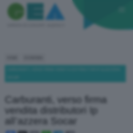
HOME
ECONOMIA
CARBURANTI, VERSO FIRMA VENDITA DISTRIBUTORI IP ALL’AZZERA
SOCAR
Carburanti, verso firma
vendita distributori Ip
all’azzera Socar