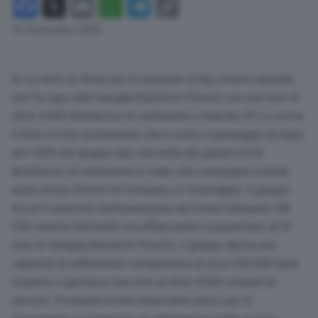
Facebook
X
Email
WhatsApp
Telegram
Copy
Link
16 Settembre 2025
Si va verso le firme per la cessione di Api, storica azienda
che fa capo alla famiglia Brachetti Peretti con una rete di
oltre 4.500 distributori di carburante a marchio IP. Lo scrive
il Sole 24 Ore sostenendo che è vicino il passaggio di mano
del 100% del gruppo Api, una delle più grandi reti di
distributori di carburante in Italia, alla compagnia statale
azera Socar (State Oil Company of Azerbaijan). Il gruppo
Socar è assistito nell’operazione da Intesa Sanpaolo IMI
CIB, mentre UniCredit sta affiancando il proprietario di IP,
cioè la famiglia Brachetti Peretti. Il gruppo Api ha una
capacità di raffinazione complessiva di circa 200.000 barili
al giorno e gestisce una rete di oltre 4.500 stazioni di
servizio. Possiede inoltre importanti asset per lo