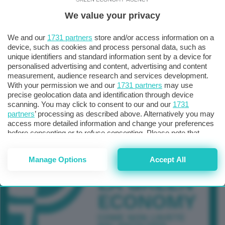
We value your privacy
TUTTI GLI EVENTI CONNACT
We and our
1731 partners
store and/or access information on a
device, such as cookies and process personal data, such as
unique identifiers and standard information sent by a device for
personalised advertising and content, advertising and content
measurement, audience research and services development.
With your permission we and our
1731 partners
may use
precise geolocation data and identification through device
scanning. You may click to consent to our and our
1731
partners
’ processing as described above. Alternatively you may
access more detailed information and change your preferences
before consenting or to refuse consenting. Please note that
some processing of your personal data may not require your
consent, but you have a right to object to such processing. Your
Manage Options
Accept All
preferences will apply to this website only. You can change
your preferences or withdraw your consent at any time by
returning to this site and clicking the
privacy policy
button at the
bottom of the webpage.