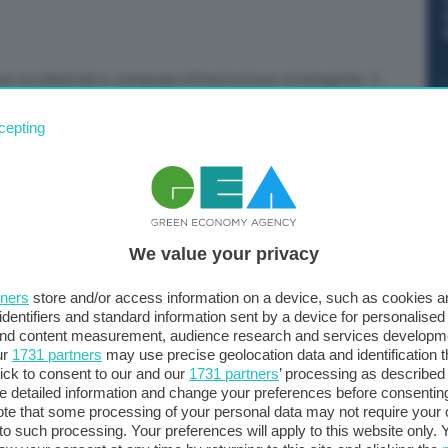
esi occidentali e comprare infrastrutture strategiche. Il
e. Le compagnie occidentali non hanno lo stesso
cepting
no, che non rispetta le proprietà intellettuali
i con implicazioni strategiche, perché la Cina ha una
posizione del mio governo non è ‘decoupling’, ma guardare
ni economiche con Pechino, in particolare della catena di
anza e nella Ue su come affrontare insieme la sfida”.
We value your privacy
l’Osce, stretto collaboratore di Joe Biden. In una
 Cina: “Vediamo molti sforzi di Pechino per investire in
tners
store and/or access information on a device, such as cookies 
unicazioni, compagnie vitali per il funzionamento delle
identifiers and standard information sent by a device for personalised
 and content measurement, audience research and services developm
ili nel creare troppa dipendenza dalla Cina, perché
ur
1731 partners
may use precise geolocation data and identification 
e e obblighi politici. È necessario che gli occidentali
ick to consent to our and our
1731 partners
’ processing as described 
detailed information and change your preferences before consenting
te that some processing of your personal data may not require your 
t to such processing. Your preferences will apply to this website only