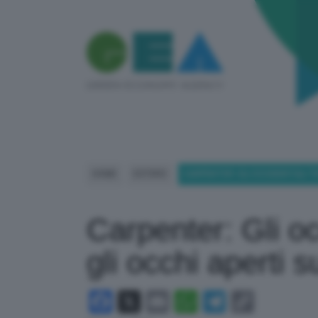
HOME
ESTERO
CARPENTER: GLI OCCIDENTALI T
Carpenter: Gli o
gli occhi aperti s
Facebook
X
Email
WhatsApp
Telegram
Copy