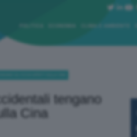
POLITICA
ECONOMIA
CLIMA E AMBIENTE
ENGANO GLI OCCHI APERTI SULLA CINA
ccidentali tengano
ulla Cina