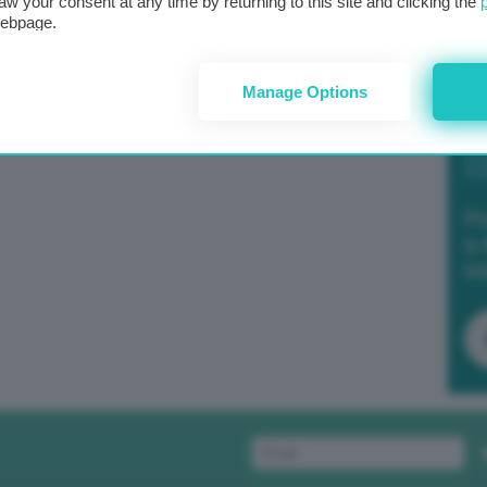
aw your consent at any time by returning to this site and clicking the
webpage.
Manage Options
Po
a 
in