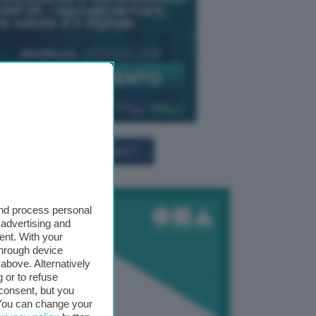
TUTTI GLI EVENTI CONNACT
and process personal
 advertising and
ent. With your
through device
above. Alternatively
 or to refuse
consent, but you
. You can change your