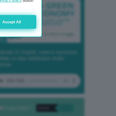
privacy policy
button
Accept All
dcast 2/ Cop29, cosa è successo
Baku in due settimane molto
tense
Privacy Policy
. *