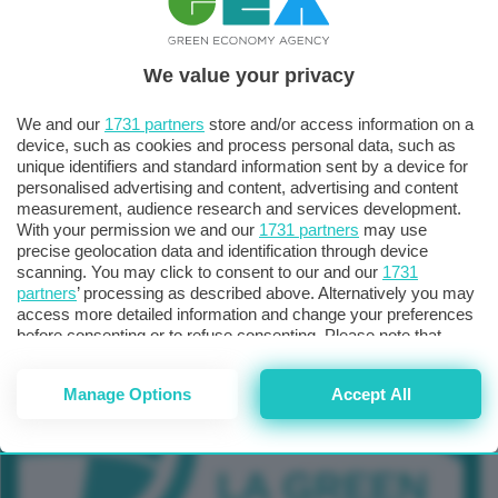
We value your privacy
We and our
1731 partners
store and/or access information on a
device, such as cookies and process personal data, such as
TUTTI GLI EVENTI CONNACT
unique identifiers and standard information sent by a device for
personalised advertising and content, advertising and content
measurement, audience research and services development.
With your permission we and our
1731 partners
may use
precise geolocation data and identification through device
scanning. You may click to consent to our and our
1731
partners
’ processing as described above. Alternatively you may
access more detailed information and change your preferences
before consenting or to refuse consenting. Please note that
some processing of your personal data may not require your
consent, but you have a right to object to such processing. Your
Manage Options
Accept All
preferences will apply to this website only. You can change
your preferences or withdraw your consent at any time by
returning to this site and clicking the
privacy policy
button at the
bottom of the webpage.