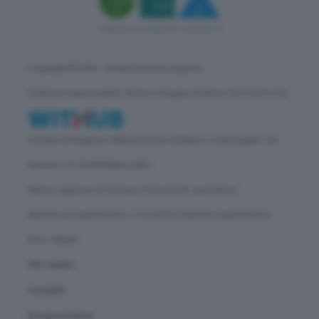
Copyright © GEA - Green Economy Agency
Direttore responsabile: Vittorio Oreggia | Editore: WITHUB S.P.A.
Iscritta nel Registro delle Imprese di Milano | Sede legale: Via
Rubens 19, 20158 Milano (MI)
Natura: Agenzia di Stampa | Periodicità: quotidiana
Numero di registrazione: 2172/2022 | Numero registrazione
ROC: 30628
Chi siamo
Contatti
Privacy Policy