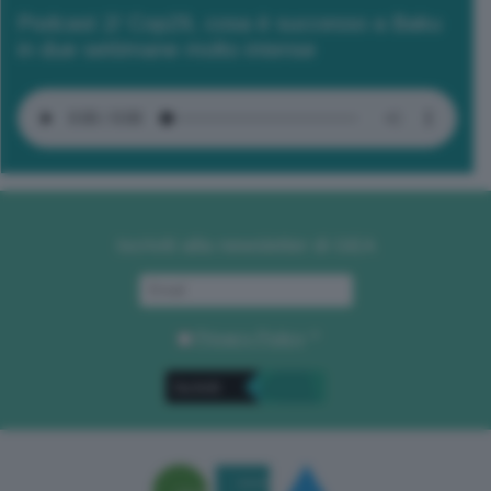
Podcast 2/ Cop29, cosa è successo a Baku
in due settimane molto intense
Iscriviti alla newsletter di GEA
Privacy Policy
. *