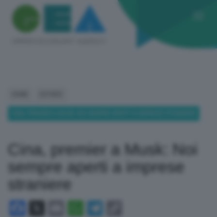
HOME
ESTERO
CINA, PREMIER A MUSK: NOI SEMPRE APERTI A IMPRESE STRANIERE
Cina, premier a Musk: Noi
sempre aperti a imprese
straniere
Facebook
X
Email
WhatsApp
Telegram
Copy