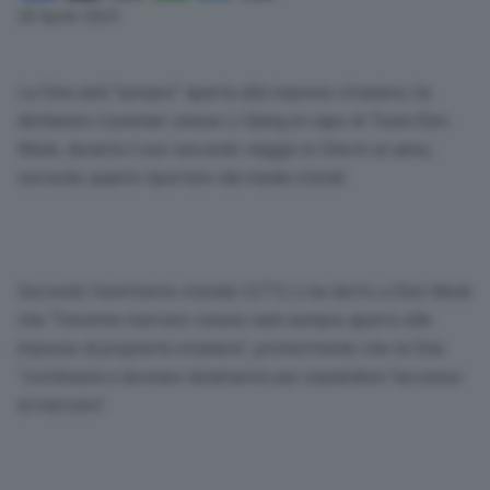
Link
28 Aprile 2024
La Cina sarà “sempre” aperta alle imprese straniere, ha
dichiarato il premier cinese Li Qiang al capo di Tesla Elon
Musk, durante il suo secondo viaggio in Cina in un anno,
secondo quanto riportato dai media statali.
Secondo l’emittente statale CCTV, Li ha detto a Elon Musk
che “l’enorme mercato cinese sarà sempre aperto alle
imprese di proprietà straniera”, promettendo che la Cina
“continuerà a lavorare duramente per espandere l’accesso
al mercato”.