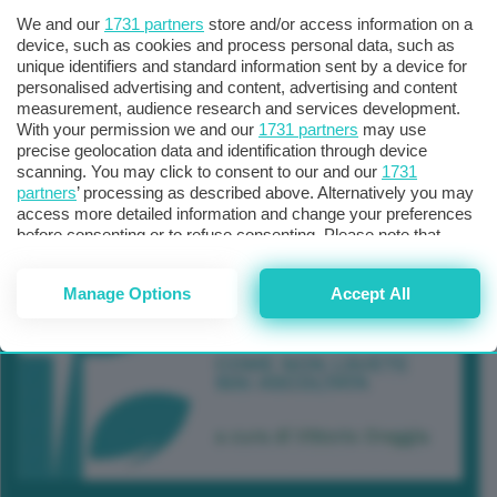
We and our
1731 partners
store and/or access information on a
device, such as cookies and process personal data, such as
unique identifiers and standard information sent by a device for
personalised advertising and content, advertising and content
measurement, audience research and services development.
With your permission we and our
1731 partners
may use
precise geolocation data and identification through device
scanning. You may click to consent to our and our
1731
partners
’ processing as described above. Alternatively you may
access more detailed information and change your preferences
before consenting or to refuse consenting. Please note that
some processing of your personal data may not require your
consent, but you have a right to object to such processing. Your
Manage Options
Accept All
preferences will apply to this website only. You can change
your preferences or withdraw your consent at any time by
returning to this site and clicking the
privacy policy
button at the
bottom of the webpage.