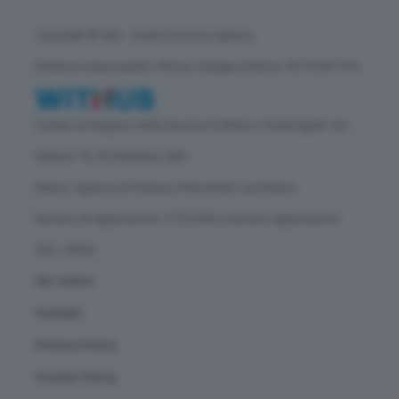
Copyright © GEA - Green Economy Agency
Direttore responsabile: Vittorio Oreggia | Editore: WITHUB S.P.A.
Iscritta nel Registro delle Imprese di Milano | Sede legale: Via
Rubens 19, 20158 Milano (MI)
Natura: Agenzia di Stampa | Periodicità: quotidiana
Numero di registrazione: 2172/2022 | Numero registrazione
ROC: 30628
Chi siamo
Contatti
Privacy Policy
Cookie Policy