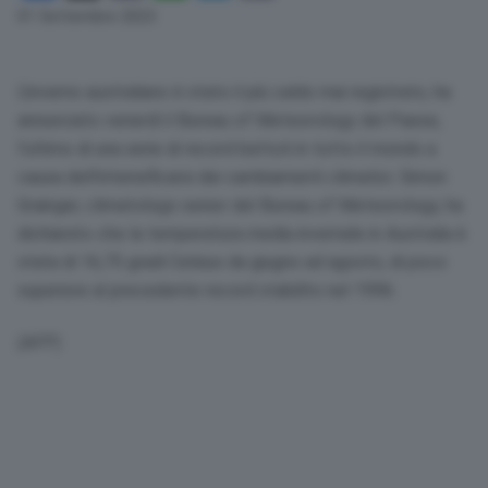
Link
01 Settembre 2023
L’inverno australiano è stato il più caldo mai registrato, ha
annunciato venerdì il Bureau of Meteorology del Paese,
l’ultimo di una serie di record battuti in tutto il mondo a
causa dell’intensificarsi dei cambiamenti climatici. Simon
Grainger, climatologo senior del Bureau of Meteorology, ha
dichiarato che la temperatura media invernale in Australia è
stata di 16,75 gradi Celsius da giugno ad agosto, di poco
superiore al precedente record stabilito nel 1996.
(AFP)