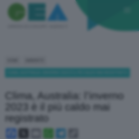
HOME
AMBIENTE
CLIMA, AUSTRALIA: L’INVERNO 2023 È IL PIÙ CALDO MAI REGISTRATO
Clima, Australia: l’inverno
2023 è il più caldo mai
registrato
Facebook
X
Email
WhatsApp
Telegram
Copy