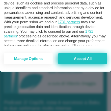
device, such as cookies and process personal data, such as
unique identifiers and standard information sent by a device for
personalised advertising and content, advertising and content
measurement, audience research and services development.
With your permission we and our
1731 partners
may use
precise geolocation data and identification through device
scanning. You may click to consent to our and our
1731
partners
’ processing as described above. Alternatively you may
access more detailed information and change your preferences
before consenting or to refuse consenting. Please note that
some processing of your personal data may not require your
consent, but you have a right to object to such processing. Your
Manage Options
Accept All
preferences will apply to this website only. You can change
your preferences or withdraw your consent at any time by
returning to this site and clicking the
privacy policy
button at the
bottom of the webpage.
Podcast 2/ Cop29, cosa è successo a Baku
in due settimane molto intense