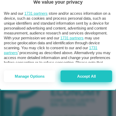
We value your privacy
TUTTI GLI EVENTI CONNACT
We and our
1731 partners
store and/or access information on a
device, such as cookies and process personal data, such as
unique identifiers and standard information sent by a device for
personalised advertising and content, advertising and content
measurement, audience research and services development.
With your permission we and our
1731 partners
may use
precise geolocation data and identification through device
scanning. You may click to consent to our and our
1731
partners
’ processing as described above. Alternatively you may
access more detailed information and change your preferences
before consenting or to refuse consenting. Please note that
some processing of your personal data may not require your
consent, but you have a right to object to such processing. Your
Manage Options
Accept All
preferences will apply to this website only. You can change
your preferences or withdraw your consent at any time by
returning to this site and clicking the
privacy policy
button at the
bottom of the webpage.