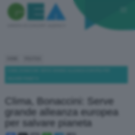
HOME
POLITICA
CLIMA, BONACCINI: SERVE GRANDE ALLEANZA EUROPEA PER
SALVARE PIANETA
Clima, Bonaccini: Serve
grande alleanza europea
per salvare pianeta