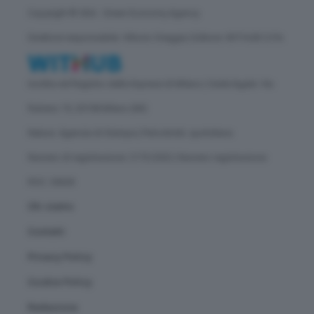
Copyright © GEA - Green Economy Agency
Direttore responsabile: Vittorio Oreggia | Editore: WITHUB S.P.A.
Iscritta nel Registro delle Imprese di Milano | Sede legale: Via
Rubens 19, 20158 Milano (MI)
Natura: Agenzia di Stampa | Periodicità: quotidiana
Numero di registrazione: 2172/2022 | Numero registrazione
ROC: 30628
Chi siamo
Contatti
Privacy Policy
Cookie Policy
Redazione