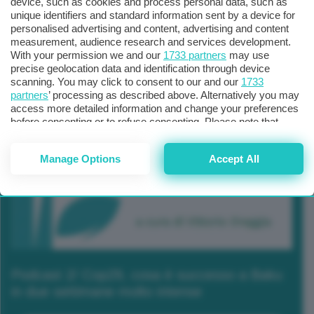
device, such as cookies and process personal data, such as
unique identifiers and standard information sent by a device for
personalised advertising and content, advertising and content
measurement, audience research and services development.
With your permission we and our
1733 partners
may use
precise geolocation data and identification through device
scanning. You may click to consent to our and our
1733
partners
’ processing as described above. Alternatively you may
access more detailed information and change your preferences
before consenting or to refuse consenting. Please note that
some processing of your personal data may not require your
consent, but you have a right to object to such processing. Your
Manage Options
Accept All
preferences will apply to this website only. You can change
your preferences or withdraw your consent at any time by
returning to this site and clicking the
privacy policy
button at the
bottom of the webpage.
Podcast 2/ Cop29, cosa è successo a Baku
in due settimane molto intense