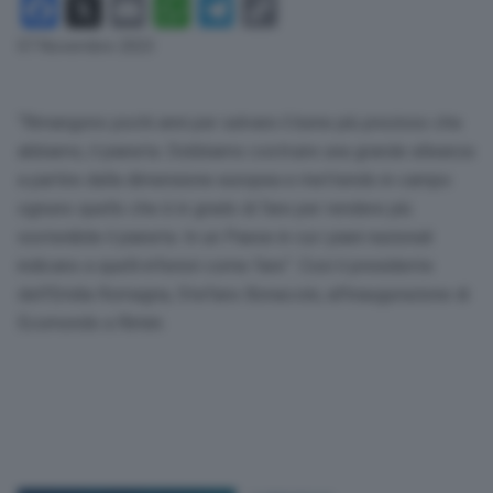
Facebook
X
Email
WhatsApp
Telegram
Copy
Link
07 Novembre 2023
“Rimangono pochi anni per salvare il bene più prezioso che
abbiamo, il pianeta. Dobbiamo costruire una grande alleanza
a partire dalla dimensione europea e mettendo in campo
ognuno quello che è in grado di fare per rendere più
sostenibile il pianeta. In un Paese in cui i piani nazionali
indicano a quelli inferiori come fare”. Così il presidente
dell’Emilia Romagna, Stefano Bonaccini, all’inaugurazione di
Ecomondo a Rimini.