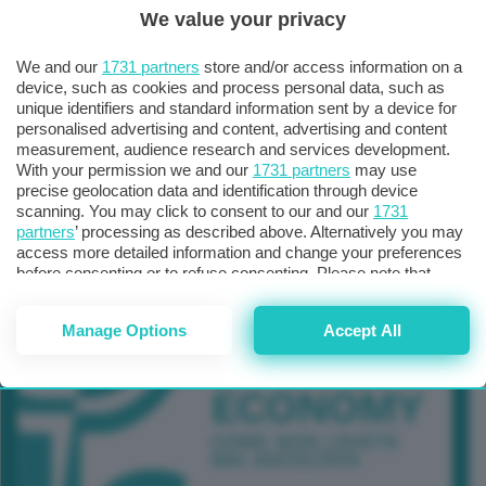
We value your privacy
TUTTI GLI EVENTI CONNACT
We and our
1731 partners
store and/or access information on a
device, such as cookies and process personal data, such as
unique identifiers and standard information sent by a device for
personalised advertising and content, advertising and content
measurement, audience research and services development.
With your permission we and our
1731 partners
may use
precise geolocation data and identification through device
scanning. You may click to consent to our and our
1731
partners
’ processing as described above. Alternatively you may
access more detailed information and change your preferences
before consenting or to refuse consenting. Please note that
some processing of your personal data may not require your
consent, but you have a right to object to such processing. Your
Manage Options
Accept All
preferences will apply to this website only. You can change
your preferences or withdraw your consent at any time by
returning to this site and clicking the
privacy policy
button at the
bottom of the webpage.