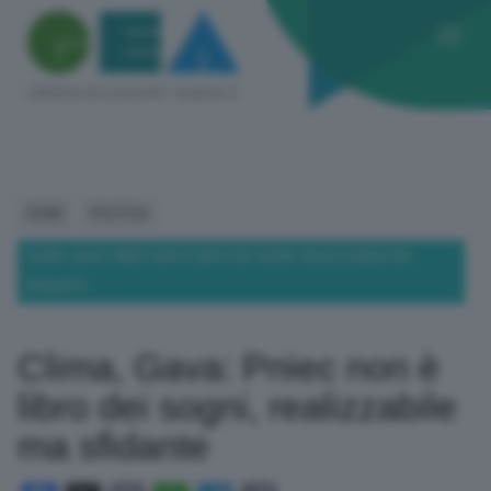
HOME
POLITICA
CLIMA, GAVA: PNIEC NON È LIBRO DEI SOGNI, REALIZZABILE MA
SFIDANTE
Clima, Gava: Pniec non è
libro dei sogni, realizzabile
ma sfidante