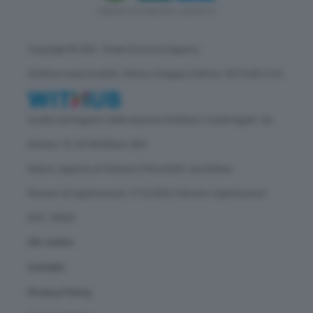
Copyright © GEA - Green Economy Agency
Direttore responsabile: Vittorio Oreggia | Editore: WITHUB S.P.A.
Iscritta nel Registro delle Imprese di Milano | Sede legale: Via
Rubens 19, 20158 Milano (MI)
Natura: Agenzia di Stampa | Periodicità: quotidiana
Numero di registrazione: 2172/2022 | Numero registrazione
ROC: 30628
Chi siamo
Contatti
Privacy Policy