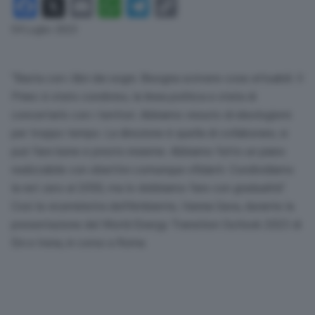
Facebook
X
Email
WhatsApp
Telegram
Copy
Link
04 Luglio 2023
“Basta con i libri dei sogni. Bisogna scrivere cose attuabili. Il
Pniec è stato condiviso, la linea politica e stata di
concertarlo con i territori. Abbiamo vissuto di ideologismi
per troppo tempo. La direzione è quella di collaborare, si
può fare bene e presto insieme. Abbiamo fatto un piano
realizzabile con obiettivi comunque sfidanti. Condividiamo
la net zero al 2050, ma lo dobbiamo fare con gradualità”.
Così la viceministra dell’Ambiente, Vannia Gava, durante la
presentazione del World Energy Transition Outlook 2023 di
Eni e Irena, in corso a Roma.