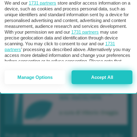
We and our
1731 partners
store and/or access information on a
device, such as cookies and process personal data, such as
unique identifiers and standard information sent by a device for
personalised advertising and content, advertising and content
measurement, audience research and services development.
With your permission we and our
1731 partners
may use
precise geolocation data and identification through device
scanning. You may click to consent to our and our
1731
partners
’ processing as described above. Alternatively you may
access more detailed information and change your preferences
before consenting or to refuse consenting. Please note that
some processing of your personal data may not require your
consent, but you have a right to object to such processing. Your
Manage Options
Accept All
preferences will apply to this website only. You can change
your preferences or withdraw your consent at any time by
returning to this site and clicking the
privacy policy
button at the
bottom of the webpage.
Podcast 2/ Cop29, cosa è successo a Baku