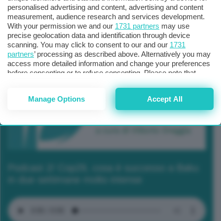
personalised advertising and content, advertising and content
measurement, audience research and services development.
With your permission we and our
1731 partners
may use
precise geolocation data and identification through device
scanning. You may click to consent to our and our
1731
partners
’ processing as described above. Alternatively you may
access more detailed information and change your preferences
before consenting or to refuse consenting. Please note that
some processing of your personal data may not require your
consent, but you have a right to object to such processing. Your
Manage Options
Accept All
preferences will apply to this website only. You can change
your preferences or withdraw your consent at any time by
returning to this site and clicking the
privacy policy
button at the
bottom of the webpage.
Podcast 2/ Cop29, cosa è successo a Baku
in due settimane molto intense