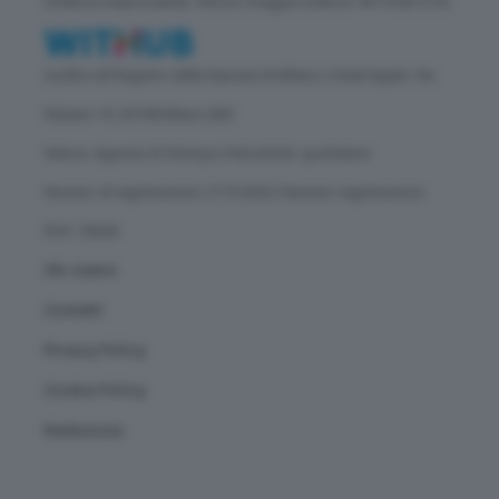
Direttore responsabile: Vittorio Oreggia | Editore: WITHUB S.P.A.
Iscritta nel Registro delle Imprese di Milano | Sede legale: Via
Rubens 19, 20158 Milano (MI)
Natura: Agenzia di Stampa | Periodicità: quotidiana
Numero di registrazione: 2172/2022 | Numero registrazione
ROC: 30628
Chi siamo
Contatti
Privacy Policy
Cookie Policy
Redazione