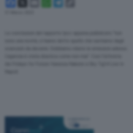
Facebook
X
Email
WhatsApp
Telegram
Copy
Link
31 Marzo 2023
Le conclusioni del rapporto Ipcc appena pubblicato “non
sono una novità, ci hanno detto quello che sentiamo dagli
scienziati da decenni. Dobbiamo ridurre le emissioni adesso.
L’agenzia è stata drastica come non mai”. Così l’attivista
dei Fridays for Future Vanessa Nakate a Sky Tg24 Live In
Napoli.