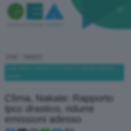
HOME
AMBIENTE
CLIMA, NAKATE: RAPPORTO IPCC DRASTICO, RIDURRE EMISSIONI
ADESSO
Clima, Nakate: Rapporto
Ipcc drastico, ridurre
emissioni adesso