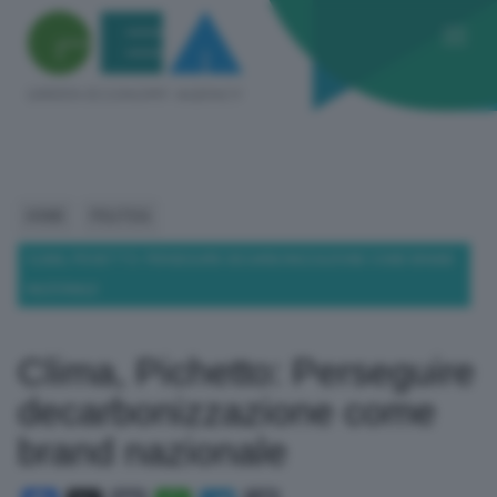
HOME
POLITICA
CLIMA, PICHETTO: PERSEGUIRE DECARBONIZZAZIONE COME BRAND
NAZIONALE
Clima, Pichetto: Perseguire
decarbonizzazione come
brand nazionale