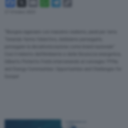
Facebook
X
Email
WhatsApp
Telegram
Copy
Link
27 Ottobre 2023
“Bisogna ragionare con massimo realismo, piedi per terra.
Tenendo fermo l’obiettivo, dobbiamo perseguirlo,
perseguire la decarbonizzazione come brand nazionale”.
Così il ministro dell’Ambiente e della Sicurezza energetica,
Gilberto Pichetto Fratin intervenendo al convegno ‘PPAs
and Energy Communities: Opportunities and Challenges for
Europe’.