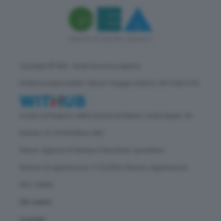
Copyright © GEA - Green Economy Agency
Direttore responsabile: Vittorio Oreggia | Editore: WITHUB S.P.A.
Iscritta nel Registro delle Imprese di Milano | Sede legale: Via
Rubens 19, 20158 Milano (MI)
Natura: Agenzia di Stampa | Periodicità: quotidiana
Numero di registrazione: 2172/2022 | Numero registrazione
ROC: 30628
Chi siamo
Contatti