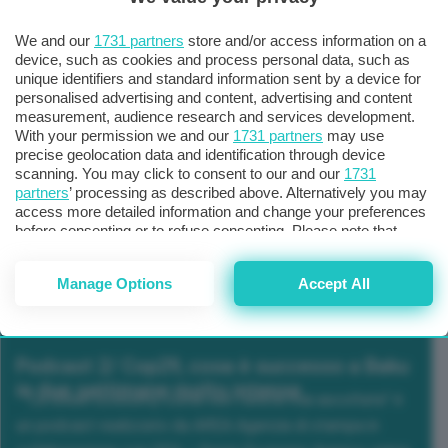
We and our
1731 partners
store and/or access information on a
device, such as cookies and process personal data, such as
unique identifiers and standard information sent by a device for
personalised advertising and content, advertising and content
measurement, audience research and services development.
With your permission we and our
1731 partners
may use
precise geolocation data and identification through device
scanning. You may click to consent to our and our
1731
partners
’ processing as described above. Alternatively you may
access more detailed information and change your preferences
before consenting or to refuse consenting. Please note that
some processing of your personal data may not require your
consent, but you have a right to object to such processing. Your
Manage Options
Accept All
preferences will apply to this website only. You can change
your preferences or withdraw your consent at any time by
returning to this site and clicking the
privacy policy
button at the
bottom of the webpage.
Podcast 2/ Cop29, cosa è successo a Baku
in due settimane molto intense
“La Green Economy come non l’avete mai ascoltata” è
un podcast realizzato da AREA Agenzia di stampa in