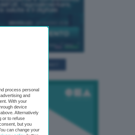
TUTTI GLI EVENTI CONNACT
and process personal
 advertising and
ent. With your
through device
above. Alternatively
 or to refuse
consent, but you
. You can change your