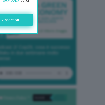
privacy policy
button
Accept All
dcast 2/ Cop29, cosa è successo
Baku in due settimane molto
tense
Privacy Policy
. *