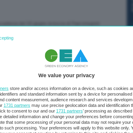
adenza del 30 giugno la bozza di Piani integrati
u 27: Danimarca, Finlandia, Paesi Bassi, Portogallo,
cepting
 a GEA fonti Ue, la Commissione sta lavorando a
ntire la tempestiva presentazione dei loro piani”. La
r pubblicare una valutazione dei piani rivisti, che si
elle misure delineate dagli Stati membri per raggiungere
ia di clima ed energia. Gli Stati membri dovranno quindi
We value your privacy
tro il 30 giugno 2024, tenendo conto delle
po aver annunciato nei giorni scorsi di aver trasmesso a
tners
store and/or access information on a device, such as cookies 
i nelle parole del ministro per l’ambiente e la
identifiers and standard information sent by a device for personalised
 and content measurement, audience research and services developm
n, che a Bruxelles è stato trasmesso solo un documento
ur
1731 partners
may use precise geolocation data and identification 
ick to consent to our and our
1731 partners
’ processing as described 
detailed information and change your preferences before consenting
te that some processing of your personal data may not require your 
t to such processing. Your preferences will apply to this website only