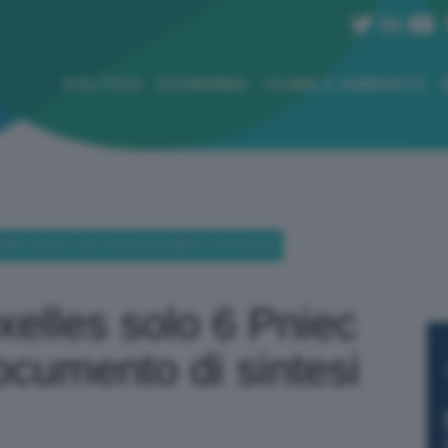
POLITICA
ECONOMIA
CLIMA E AMBIENTE
PNIEC RIVISTI, DA ITALIA DOCUMENTO DI SINTESI
xelles solo 6 Pniec
 documento di sintesi