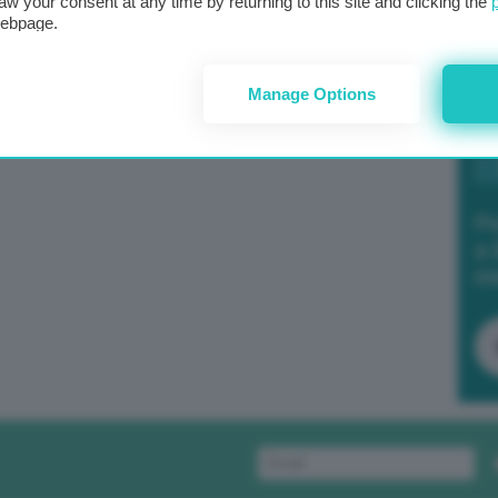
aw your consent at any time by returning to this site and clicking the
webpage.
Manage Options
Po
a 
in