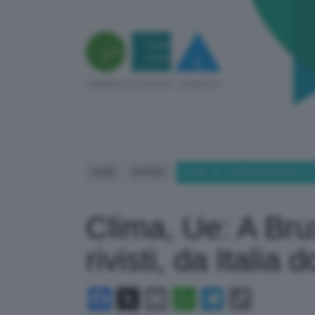
HOME
ESTERO
CLIMA, UE: A BRUXELLES SOLO 6 
Clima, Ue: A Bru
rivisti, da Italia
Facebook
X
Email
WhatsApp
Telegram
Copy