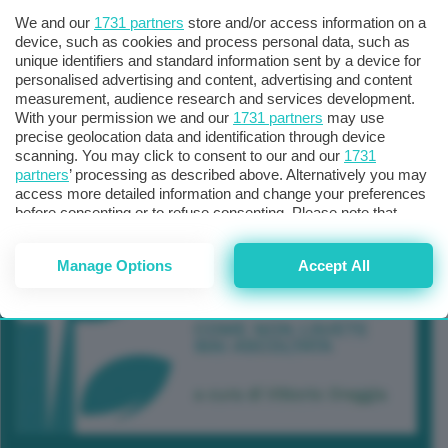
We and our
1731 partners
store and/or access information on a
device, such as cookies and process personal data, such as
unique identifiers and standard information sent by a device for
personalised advertising and content, advertising and content
measurement, audience research and services development.
With your permission we and our
1731 partners
may use
precise geolocation data and identification through device
scanning. You may click to consent to our and our
1731
partners
’ processing as described above. Alternatively you may
access more detailed information and change your preferences
before consenting or to refuse consenting. Please note that
some processing of your personal data may not require your
consent, but you have a right to object to such processing. Your
Manage Options
Accept All
preferences will apply to this website only. You can change
your preferences or withdraw your consent at any time by
returning to this site and clicking the
privacy policy
button at the
bottom of the webpage.