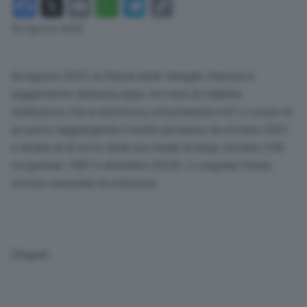
Facebook
X
Email
WhatsApp
Telegram
Copy
Link
26 Agosto 2025
Ad agosto 2025, la fiducia delle famiglie francesi è
leggermente diminuita dopo tre mesi di stabilità.
L’indicatore che la sintetizza, attestandosi a 87, è sceso di
un punto raggiungendo il livello più basso da ottobre 2023
e rimane al di sotto della sua media di lungo termine (100
tra gennaio 1987 e dicembre 2024). Lo segnala l’Insee,
Istituto nazionale di statistica.
(Segue)