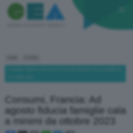
HOME
ESTERO
CONSUMI, FRANCIA: AD AGOSTO FIDUCIA FAMIGLIE CALA A MINIMI DA
OTTOBRE 2023
Consumi, Francia: Ad
agosto fiducia famiglie cala
a minimi da ottobre 2023