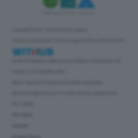
Copyright © GEA - Green Economy Agency
Direttore responsabile: Vittorio Oreggia | Editore: WITHUB S.P.A.
Iscritta nel Registro delle Imprese di Milano | Sede legale: Via
Rubens 19, 20158 Milano (MI)
Natura: Agenzia di Stampa | Periodicità: quotidiana
Numero di registrazione: 2172/2022 | Numero registrazione
ROC: 30628
Chi siamo
Contatti
Privacy Policy