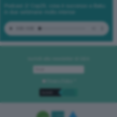
Podcast 2/ Cop29, cosa è successo a Baku
in due settimane molto intense
Iscriviti alla newsletter di GEA
Privacy Policy
. *