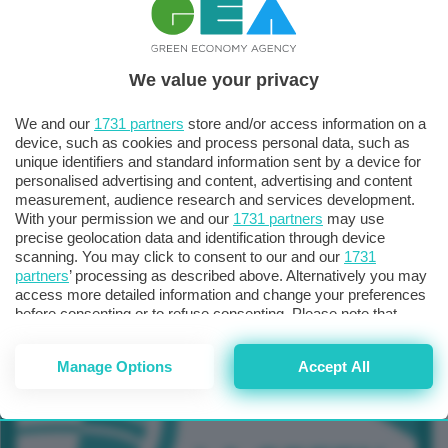
We value your privacy
We and our
1731 partners
store and/or access information on a
device, such as cookies and process personal data, such as
unique identifiers and standard information sent by a device for
TUTTI GLI EVENTI CONNACT
personalised advertising and content, advertising and content
measurement, audience research and services development.
With your permission we and our
1731 partners
may use
precise geolocation data and identification through device
scanning. You may click to consent to our and our
1731
partners
’ processing as described above. Alternatively you may
access more detailed information and change your preferences
before consenting or to refuse consenting. Please note that
some processing of your personal data may not require your
consent, but you have a right to object to such processing. Your
Manage Options
Accept All
preferences will apply to this website only. You can change
your preferences or withdraw your consent at any time by
returning to this site and clicking the
privacy policy
button at the
bottom of the webpage.