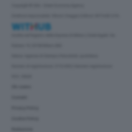
Copyright © GEA - Green Economy Agency
Direttore responsabile: Vittorio Oreggia | Editore: WITHUB S.P.A.
Iscritta nel Registro delle Imprese di Milano | Sede legale: Via
Rubens 19, 20158 Milano (MI)
Natura: Agenzia di Stampa | Periodicità: quotidiana
Numero di registrazione: 2172/2022 | Numero registrazione
ROC: 30628
Chi siamo
Contatti
Privacy Policy
Cookie Policy
Redazione