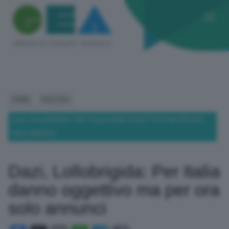
HOME
POLITICA
DAZI, LOLLOBRIGIDA: PER ITALIA DANNO OGGETTIVO MA PER ORA
SOLO ANNUNCI
Dazi, Lollobrigida: Per Italia
danno oggettivo ma per ora
solo annunci