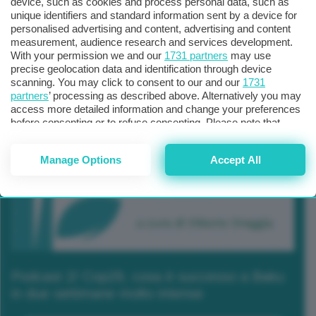
device, such as cookies and process personal data, such as
unique identifiers and standard information sent by a device for
personalised advertising and content, advertising and content
measurement, audience research and services development.
With your permission we and our
1731 partners
may use
precise geolocation data and identification through device
scanning. You may click to consent to our and our
1731
partners
’ processing as described above. Alternatively you may
access more detailed information and change your preferences
before consenting or to refuse consenting. Please note that
some processing of your personal data may not require your
consent, but you have a right to object to such processing. Your
Manage Options
Accept All
preferences will apply to this website only. You can change
your preferences or withdraw your consent at any time by
returning to this site and clicking the
privacy policy
button at the
bottom of the webpage.
Podcast 2/ Cop29, cosa è successo a Baku
in due settimane molto intense