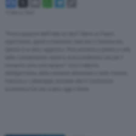
Facebook
X
Email
WhatsApp
Telegram
Copy
Link
12 Marzo 2025
“Preoccupazioni dell’Italia sui dazi? Siamo un Paese
esportatore, quindi ovviamente i dazi non ci favoriscono.
Questo è un dato oggettivo. Però preferisco parlare a valle
delle considerazioni, rispetto ai provvedimenti che per il
momento sono solo annunci”. Così il ministro
dell’Agricoltura, della sovranità alimentare e delle foreste,
Francesco Lollobrigida, arrivando alla X Conferenza
economica CIA che si apre oggi a Roma.