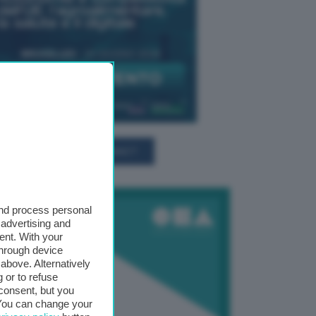
TUTTI GLI EVENTI CONNACT
and process personal
 advertising and
ent. With your
through device
above. Alternatively
 or to refuse
consent, but you
. You can change your