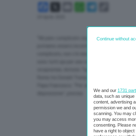
Facebook
X
Email
WhatsApp
Telegram
Copy
Link
24 Aprile 2025
“Mi pare complicato organizzare un vertice int
Continue without ac
potranno esserci incontri occasionali durante l
complicato, non c’è nessuna decisione in questa
sono tutti qui per una cerimonia funebre, non s
vicepremier, Antonio Tajani, in missione in Egitt
Roma tra Donald Trump e Ursula von der Leyen 
Papa Francesco. “Per un incontro approfondito 
We and our
1731 par
disposizione”, precisa.
data, such as unique 
content, advertising
permission we and o
scanning. You may cl
you may access more 
consenting. Please no
have a right to objec