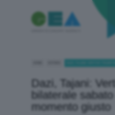
HOME
ESTERO
DAZI, TAJANI: VERTICE TRUMP
Dazi, Tajani: Ve
bilaterale saba
momento giusto