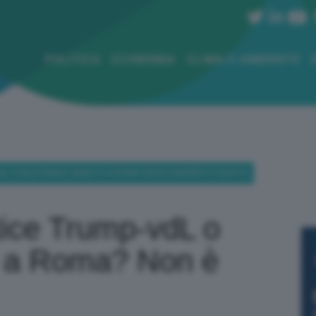
POLITICA
ECONOMIA
CLIMA E AMBIENTE
-VDL O BILATERALE SABATO A ROMA? NON È MOMENTO GIUSTO
rtice Trump-vdL o
to a Roma? Non è