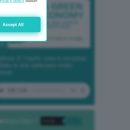
privacy policy
button
Accept All
dcast 2/ Cop29, cosa è successo
Baku in due settimane molto
tense
Privacy Policy
. *