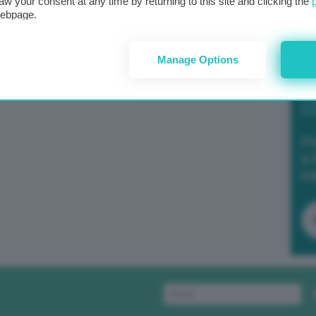
aw your consent at any time by returning to this site and clicking the
webpage.
Manage Options
Po
a 
in