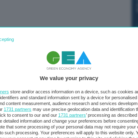
ernazionale in occasione del funerale del Papa,
cepting
a cerimonia, ma organizzare un vertice mi pare
 direzione. Anche un bilaterale mi sembra difficile,
o se questo è il momento giusto”. Lo spiega il
o, a proposito della possibilità di un incontro sabato a
We value your privacy
sui dazi, entrambi a Roma in occasione del funerale di
tra Europa e Stati Uniti serve più tempo a
tners
store and/or access information on a device, such as cookies 
identifiers and standard information sent by a device for personalised
 and content measurement, audience research and services developm
ur
1731 partners
may use precise geolocation data and identification 
ick to consent to our and our
1731 partners
’ processing as described 
detailed information and change your preferences before consenting
te that some processing of your personal data may not require your 
t to such processing. Your preferences will apply to this website only