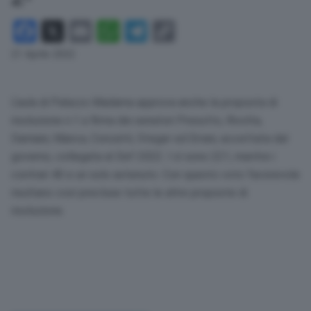
Facebook
X
Email
WhatsApp
Telegram
Copy
Link
21 Aprile 2022
L’aula di Palazzo Madama approva anche la proposta di
risoluzione n.1 a firma dei senatori Presutto, Rivolta,
Damiani, Manca, Conzatti, Steger ed Errani, accettata dal
governo, collegata al Def 2022. I sì sono 221, mentre i
contrari 40 e un solo astenuto. Con questo voto favorevole
risultano così precluse tutte le altre proposte di
risoluzione.