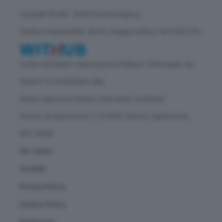
Copyright © GEA - Green Economy Agency
Direttore responsabile: Vittorio Oreggia | Editore: WITHUB S.P.A.
Iscritta nel Registro delle Imprese di Milano | Sede legale: Via
Rubens 19, 20158 Milano (MI)
Natura: Agenzia di Stampa | Periodicità: quotidiana
Numero di registrazione: 2172/2022 | Numero registrazione
ROC: 30628
Chi siamo
Contatti
Privacy Policy
Cookie Policy