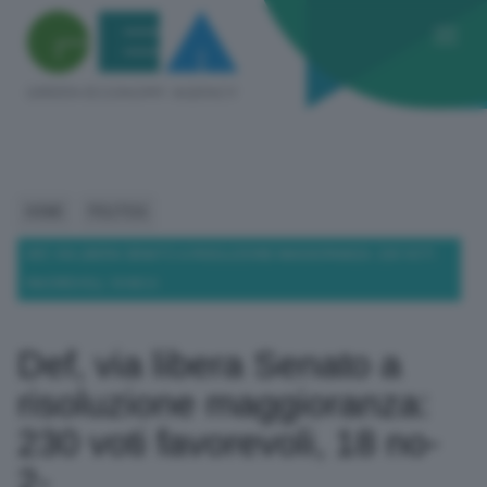
HOME
POLITICA
DEF, VIA LIBERA SENATO A RISOLUZIONE MAGGIORANZA: 230 VOTI
FAVOREVOLI, 18 NO-2-
Def, via libera Senato a
risoluzione maggioranza:
230 voti favorevoli, 18 no-
2-