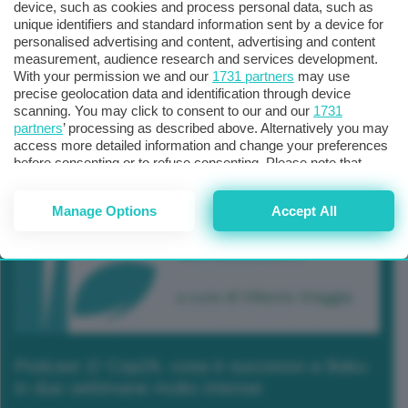
device, such as cookies and process personal data, such as
unique identifiers and standard information sent by a device for
personalised advertising and content, advertising and content
measurement, audience research and services development.
With your permission we and our
1731 partners
may use
precise geolocation data and identification through device
scanning. You may click to consent to our and our
1731
partners
’ processing as described above. Alternatively you may
access more detailed information and change your preferences
before consenting or to refuse consenting. Please note that
some processing of your personal data may not require your
consent, but you have a right to object to such processing. Your
Manage Options
Accept All
preferences will apply to this website only. You can change
your preferences or withdraw your consent at any time by
returning to this site and clicking the
privacy policy
button at the
bottom of the webpage.
Podcast 2/ Cop29, cosa è successo a Baku
in due settimane molto intense