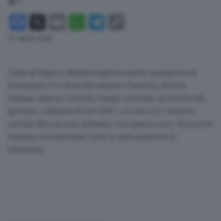
Facebook
X
Email
WhatsApp
Telegram
Copy
Link
21 Aprile 2022
L’aula di Palazzo Madama approva anche la proposta di
risoluzione n.1 a firma dei senatori Presutto, Rivolta,
Damiani, Manca, Conzatti, Steger ed Errani, accettata dal
governo, collegata al Def 2022. I sì sono 221, mentre i
contrari 40 e un solo astenuto. Con questo voto favorevole
risultano così precluse tutte le altre proposte di
risoluzione.