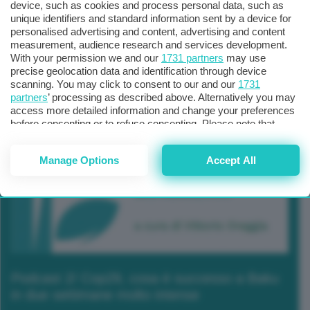
device, such as cookies and process personal data, such as
unique identifiers and standard information sent by a device for
personalised advertising and content, advertising and content
measurement, audience research and services development.
With your permission we and our
1731 partners
may use
precise geolocation data and identification through device
scanning. You may click to consent to our and our
1731
partners
’ processing as described above. Alternatively you may
access more detailed information and change your preferences
before consenting or to refuse consenting. Please note that
some processing of your personal data may not require your
consent, but you have a right to object to such processing. Your
Manage Options
Accept All
preferences will apply to this website only. You can change
your preferences or withdraw your consent at any time by
returning to this site and clicking the
privacy policy
button at the
bottom of the webpage.
Podcast 2/ Cop29, cosa è successo a Baku
in due settimane molto intense