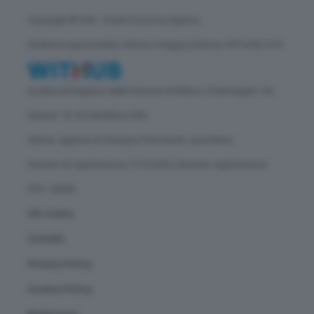
Copyright © GEA - Green Economy Agency
Direttore responsabile: Vittorio Oreggia | Editore: WITHUB S.P.A.
Iscritta nel Registro delle Imprese di Milano | Sede legale: Via
Rubens 19, 20158 Milano (MI)
Natura: Agenzia di Stampa | Periodicità: quotidiana
Numero di registrazione: 2172/2022 | Numero registrazione
ROC: 30628
Chi siamo
Contatti
Privacy Policy
Cookie Policy