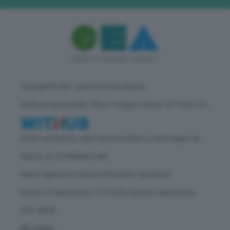
Copyright © GEA - Green Economy Agency
Direttore responsabile: Vittorio Oreggia | Editore: WITHUB S.P.A.
Iscritta nel Registro delle Imprese di Milano | Sede legale: Via
Rubens 19, 20158 Milano (MI)
Natura: Agenzia di Stampa | Periodicità: quotidiana
Numero di registrazione: 2172/2022 | Numero registrazione
ROC: 30628
Chi siamo