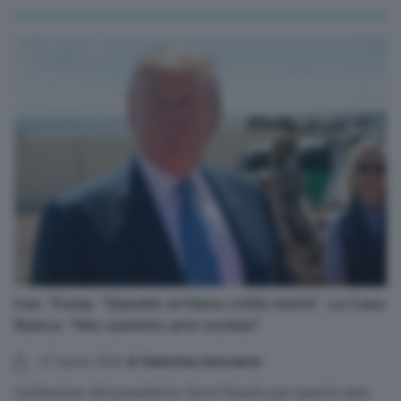
Iran, Trump: “Stanotte un’intera civiltà morirà”. La Casa
Bianca: “Non useremo armi nucleari”
07 Aprile 2026
di Valentina Innocente
L'ultimatum del presidente Usa è fissato per questa sera