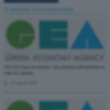
Ti potrebbe interessare anche
FOCUS Gaza nel baratro: Onu dichiara ufficialmente lo
stato di carestia
22 Agosto 2025