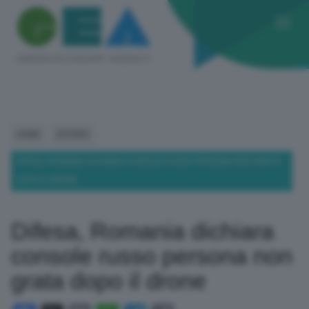
HOME
ESTERO
DIFESA, ROMANIA DICHIARA CONSOLE RUSSO PERSONA NON GRATA
DOPO IL DRONE
Difesa, Romania dichiara
console russo persona non
grata dopo il drone