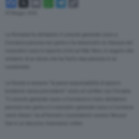
Facebook
X
Email
WhatsApp
Telegram
Copy
Link
29 Maggio 2026
La Romania ha dichiarato il console generale russo a
Costanza persona non grata e ha annunciato la chiusura del
consolato russo in questa città sul Mar Nero, in seguito allo
schianto di un drone che ha ferito due persone in un
condominio.
La Russia si assume “la piena responsabilità di questo
incidente senza precedenti” vicino al confine con l’Ucraina.
“Il console generale russo a Costanza è stato dichiarato
persona non grata e il consolato generale russo a Costanza
verrà chiuso”, ha affermato il presidente rumeno Nicusor
Dan in un discorso trasmesso online.