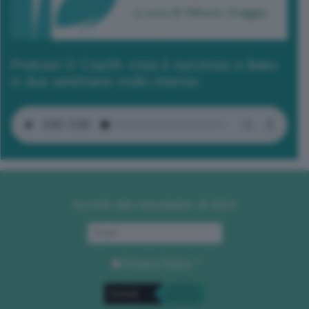
Podcast 2/ Cop29, cosa è successo a Baku
in due settimane molto intense
Iscriviti alla newsletter di GEA
Privacy Policy
. *