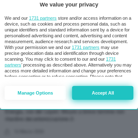
We value your privacy
Energia, von der Leyen: Misure a breve termine non
ritardino decarbonizzazione
We and our
1731 partners
store and/or access information on a
device, such as cookies and process personal data, such as
unique identifiers and standard information sent by a device for
16 Marzo 2026
personalised advertising and content, advertising and content
measurement, audience research and services development.
With your permission we and our
1731 partners
may use
precise geolocation data and identification through device
scanning. You may click to consent to our and our
1731
partners
’ processing as described above. Alternatively you may
access more detailed information and change your preferences
before consenting or to refuse consenting. Please note that
some processing of your personal data may not require your
consent, but you have a right to object to such processing. Your
Manage Options
Accept All
preferences will apply to this website only. You can change
your preferences or withdraw your consent at any time by
returning to this site and clicking the
privacy policy
button at the
Energia, von der Leyen: Misure a breve termine non
bottom of the webpage.
ritardino decarbonizzazione-2-
16 Marzo 2026