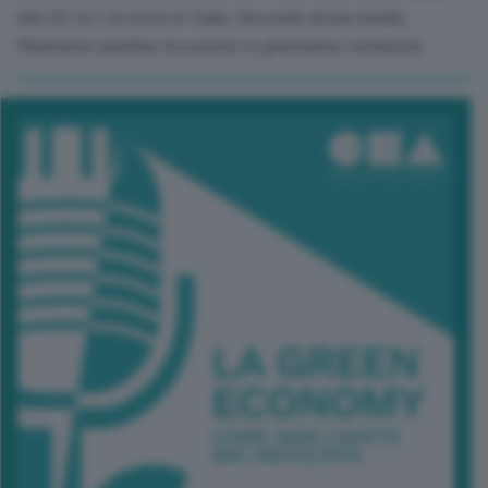
alle 20, le 2 di notte in Italia. Secondo alcuni media,
Khamenei sarebbe ricoverato in gravissime condizioni