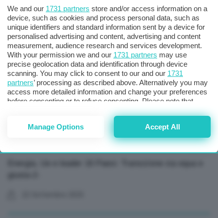
Maccini (Safe): “Mondo biometano cresce, puntiamo a
We and our
1731 partners
store and/or access information on a
Paesi extra Ue”
device, such as cookies and process personal data, such as
unique identifiers and standard information sent by a device for
07 Novembre 2025
personalised advertising and content, advertising and content
measurement, audience research and services development.
With your permission we and our
1731 partners
may use
precise geolocation data and identification through device
scanning. You may click to consent to our and our
1731
partners
’ processing as described above. Alternatively you may
access more detailed information and change your preferences
before consenting or to refuse consenting. Please note that
some processing of your personal data may not require your
consent, but you have a right to object to such processing. Your
Manage Options
Accept All
preferences will apply to this website only. You can change
your preferences or withdraw your consent at any time by
returning to this site and clicking the
privacy policy
button at the
bottom of the webpage.
Energia, Ue e leader 16 Paesi: Transizione sia equa e
giusta-2-
22 Settembre 2025