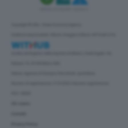
Copyright © GEA - Green Economy Agency
Direttore responsabile: Vittorio Oreggia | Editore: WITHUB S.P.A.
Iscritta nel Registro delle Imprese di Milano | Sede legale: Via
Rubens 19, 20158 Milano (MI)
Natura: Agenzia di Stampa | Periodicità: quotidiana
Numero di registrazione: 2172/2022 | Numero registrazione
ROC: 30628
Chi siamo
Contatti
Privacy Policy