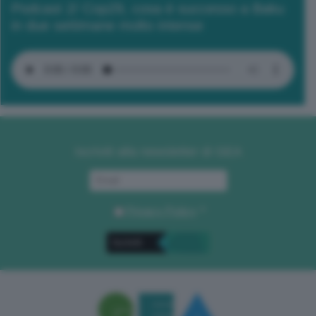
Podcast 2/ Cop29, cosa è successo a Baku
in due settimane molto intense
Iscriviti alla newsletter di GEA
Privacy Policy
. *