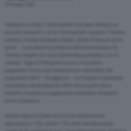
Link
29 Maggio 2026
“Abbiamo in totale 5 Stati membri che hanno firmato un
accordo di prestito con la Commissione” europea. “Polonia,
Lituania, Croazia, Romania e Belgio. Quindi l’Italia non ne fa
parte”. . Lo ha detto il portavoce della Commissione Ue
Thomas Regnier nel corso del briefing quotidiano con la
stampa. “Oggi la Polonia ha ricevuto il suo primo
pagamento di circa 6,6 miliardi di euro nell’ambito del
programma SAFE – ha aggiunto – La Polonia è il principale
beneficiario del programma SAFE ed è il primo Stato
membro a ricevere un pagamento nell’ambito di questo
nuovo strumento.
Questo importo iniziale di circa 6,6 miliardi di euro
rappresenta il 15%, quindi il 15% della sua allocazione