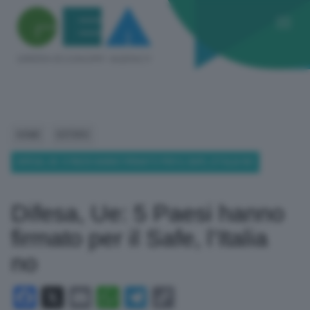
HOME
ESTERO
DIFESA, UE: 5 PAESI HANNO FIRMATO PER IL SAFE, L’ITALIA NO
Difesa, Ue: 5 Paesi hanno
firmato per il Safe, l’Italia
no
Facebook
X
Email
WhatsApp
Telegram
Copy