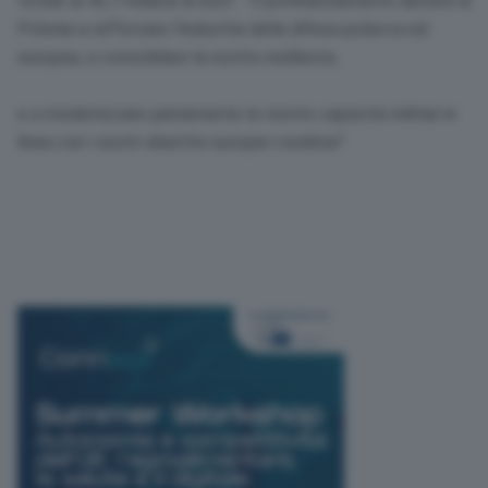
totale di 43,7 miliardi di euro”. “Il prefinanziamento aiuterà la
Polonia a rafforzare l’industria della difesa polacca ed
europea, a consolidare la nostra resilienza,
e a modernizzare pienamente le nostre capacità militari in
linea con i nostri obiettivi europei condivisi”.