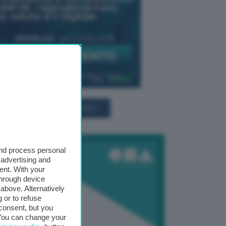
TUTTI GLI EVENTI CONNACT
and process personal
 advertising and
ent. With your
through device
above. Alternatively
 or to refuse
consent, but you
. You can change your