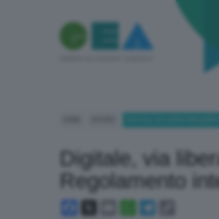
HOME
ESTERO
DIGITALE, VIA LIBERA PARLAME
Digitale, via lib
Regolamento intel
Facebook
X
Email
WhatsApp
Telegram
Copy