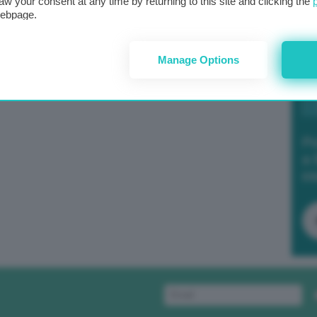
aw your consent at any time by returning to this site and clicking the
webpage.
Manage Options
Po
a 
in