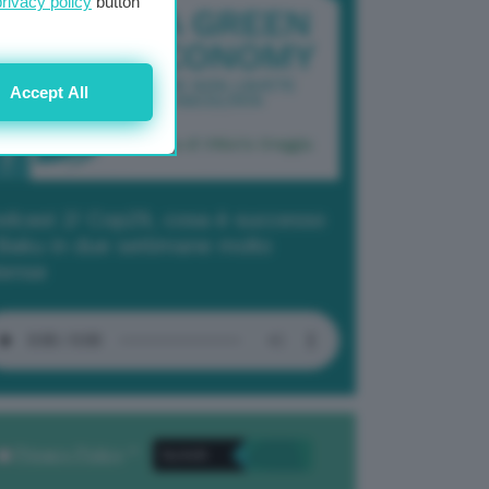
privacy policy
button
Accept All
dcast 2/ Cop29, cosa è successo
Baku in due settimane molto
tense
Privacy Policy
. *