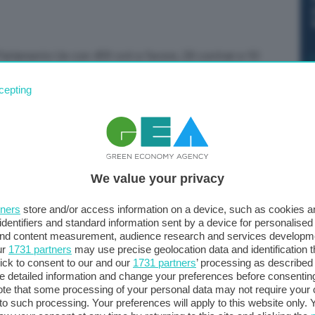
Parlamento Ue con 499 voti a favore, 28 contrari e 93
ligenza artificiale a firma Brando Benifei (S&D) e Dragoş
cepting
è arrivato nonostante la bocciatura degli emendamenti
cludere il riconoscimento biometrico negli spazi
eriti nella lista delle pratiche inaccettabili.
We value your privacy
tners
store and/or access information on a device, such as cookies 
identifiers and standard information sent by a device for personalised
 and content measurement, audience research and services developm
ur
1731 partners
may use precise geolocation data and identification 
ick to consent to our and our
1731 partners
’ processing as described 
detailed information and change your preferences before consenting
te that some processing of your personal data may not require your 
t to such processing. Your preferences will apply to this website only