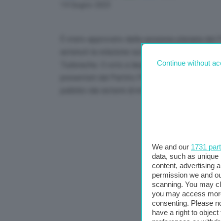
Link
14 Giugno 2023
È stato approvato dalla sessione plenaria del 
astenuti la relazione sul Regolamento sull’intel
Continue without ac
Tudorache. Il voto a larghissima maggioranza 
presentati dal Partito Popolare Europeo per es
pubblici dai sistemi di intelligenza artificiale ins
We and our
1731 par
data, such as unique 
content, advertising
permission we and o
scanning. You may cl
you may access more 
consenting. Please no
have a right to objec