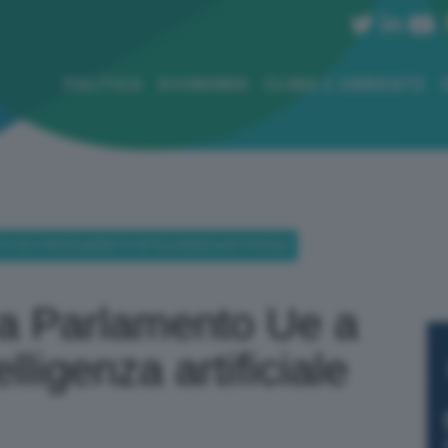
POLITICA
ECONOMIA
CLIMA E AMBIENTE
NTO UE A REGOLAMENTO INTELLIGENZA ARTIFICIALE
era Parlamento Ue a
ligenza artificiale