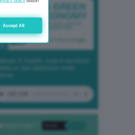
privacy policy
button
Accept All
dcast 2/ Cop29, cosa è successo
Baku in due settimane molto
tense
Privacy Policy
. *