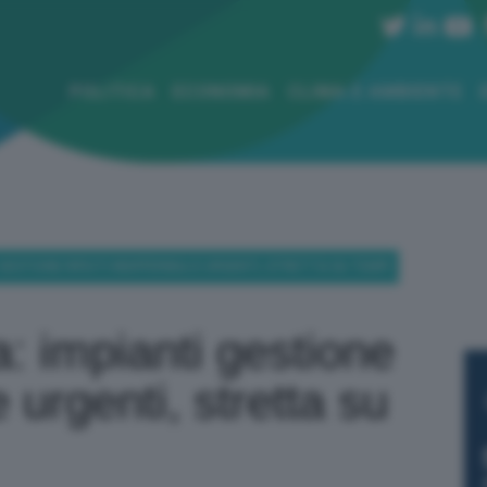
POLITICA
ECONOMIA
CLIMA E AMBIENTE
 GESTIONE RIFIUTI INDIFFERIBILI E URGENTI, STRETTA SU TEMPI
za: impianti gestione
i e urgenti, stretta su