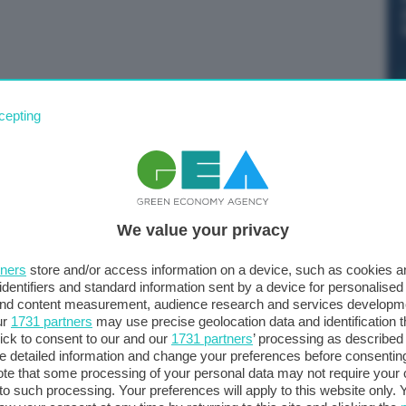
ssari ai fabbisogni impiantistici individuati dal Programma
cepting
 interventi di pubblica utilità, indifferibili e urgenti”. E’
ter. “Nei procedimenti autorizzativi non di competenza
e necessari ai fabbisogni impiantistici individuati dal
di cui all’articolo 198-bis del decreto legislativo 3
We value your privacy
presa e resilienza, ove l’autorità competente non
 termini previsti dalla legislazione vigente, il
tners
store and/or access information on a device, such as cookies 
sta del Ministro della transizione ecologica, assegna
identifiers and standard information sent by a device for personalised
a quindici giorni per provvedere – prosegue il testo -.
 and content measurement, audience research and services developm
ur
1731 partners
may use precise geolocation data and identification 
residente del Consiglio dei ministri o del Ministro della
ick to consent to our and our
1731 partners
’ processing as described 
tente, il Consiglio dei ministri nomina un commissario ad
detailed information and change your preferences before consenting
 potere di adottare gli atti o i provvedimenti necessari,
te that some processing of your personal data may not require your 
t to such processing. Your preferences will apply to this website only
trazioni specificamente indicate”.