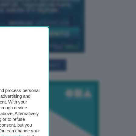
TUTTI GLI EVENTI CONNACT
and process personal
 advertising and
ent. With your
through device
above. Alternatively
 or to refuse
consent, but you
. You can change your