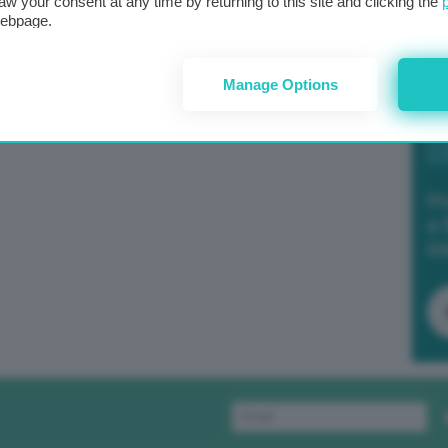
aw your consent at any time by returning to this site and clicking the
webpage.
Manage Options
Po
a 
in