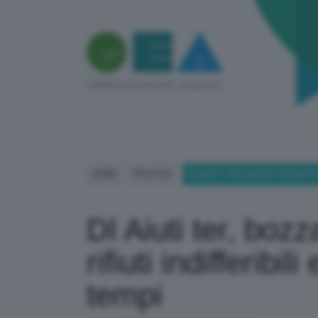
HOME
POLITICA
DL AIUTI TER, BOZZA: IMPIANTI
Dl Aiuti ter, boz
rifiuti indifferibil
tempi