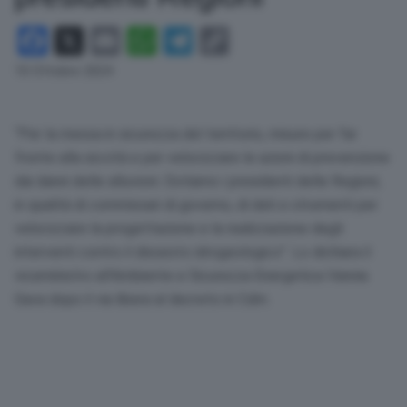
Facebook
X
Email
WhatsApp
Telegram
Copy
Link
10 Ottobre 2024
“Per la messa in sicurezza del territorio, misure per far
fronte alla siccità e per velocizzare le azioni di prevenzione
dai danni delle alluvioni. Dotiamo i presidenti delle Regioni,
in qualità di commissari di governo, di dati e strumenti per
velocizzare la progettazione e la realizzazione degli
interventi contro il dissesto idrogeologico”. Lo dichiara il
viceministro all’Ambiente e Sicurezza Energetica Vannia
Gava dopo il via libera al decreto in Cdm.