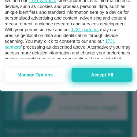
We and our
1731 partners
store and/or access information on a
device, such as cookies and process personal data, such as
unique identifiers and standard information sent by a device for
personalised advertising and content, advertising and content
measurement, audience research and services development.
With your permission we and our
1731 partners
may use
precise geolocation data and identification through device
scanning. You may click to consent to our and our
1731
partners
’ processing as described above. Alternatively you may
access more detailed information and change your preferences
before consenting or to refuse consenting. Please note that
some processing of your personal data may not require your
consent, but you have a right to object to such processing. Your
Manage Options
Accept All
preferences will apply to this website only. You can change
your preferences or withdraw your consent at any time by
returning to this site and clicking the
privacy policy
button at the
bottom of the webpage.
Podcast 2/ Cop29, cosa è successo a Baku