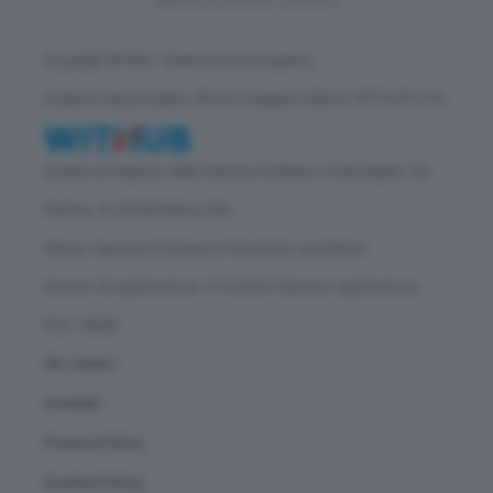
Copyright © GEA - Green Economy Agency
Direttore responsabile: Vittorio Oreggia | Editore: WITHUB S.P.A.
Iscritta nel Registro delle Imprese di Milano | Sede legale: Via
Rubens 19, 20158 Milano (MI)
Natura: Agenzia di Stampa | Periodicità: quotidiana
Numero di registrazione: 2172/2022 | Numero registrazione
ROC: 30628
Chi siamo
Contatti
Privacy Policy
Cookie Policy