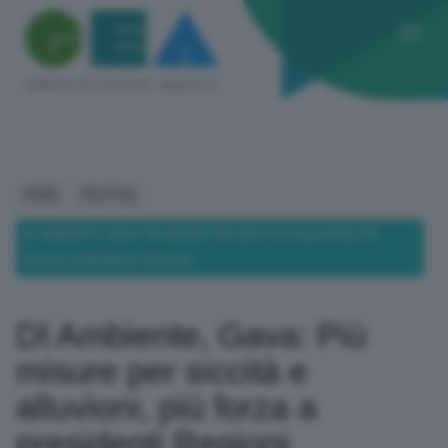
HOME
POLITICA
DL AMBIENTE, GAVA: PIÙ MISURE PER SICCITÀ E ALLUVIONI, PIÙ
FORZA A PRESIDENTI REGIONI
Dl Ambiente, Gava: Più
misure per siccità e
alluvioni, più forza a
presidenti Regioni