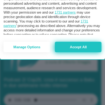
personalised advertising and content, advertising and content
measurement, audience research and services development.
With your permission we and our
1731 partners
may use
precise geolocation data and identification through device
scanning. You may click to consent to our and our
1731
partners
’ processing as described above. Alternatively you may
access more detailed information and change your preferences
before consenting or to refuse consenting. Please note that
some processing of your personal data may not require your
consent, but you have a right to object to such processing. Your
Manage Options
Accept All
preferences will apply to this website only. You can change
your preferences or withdraw your consent at any time by
returning to this site and clicking the
privacy policy
button at the
bottom of the webpage.
Podcast 2/ Cop29, cosa è successo a Baku
in due settimane molto intense