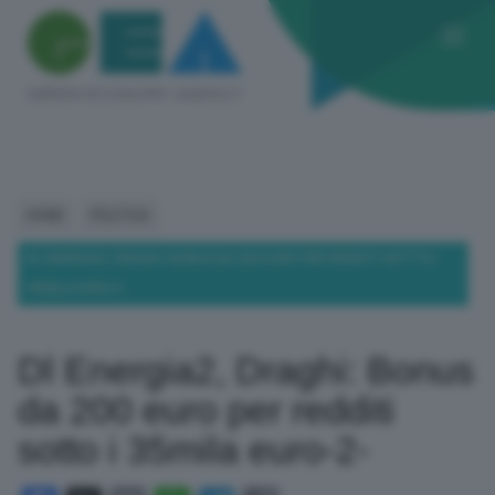
HOME
POLITICA
DL ENERGIA2, DRAGHI: BONUS DA 200 EURO PER REDDITI SOTTO I
35MILA EURO-2-
Dl Energia2, Draghi: Bonus
da 200 euro per redditi
sotto i 35mila euro-2-