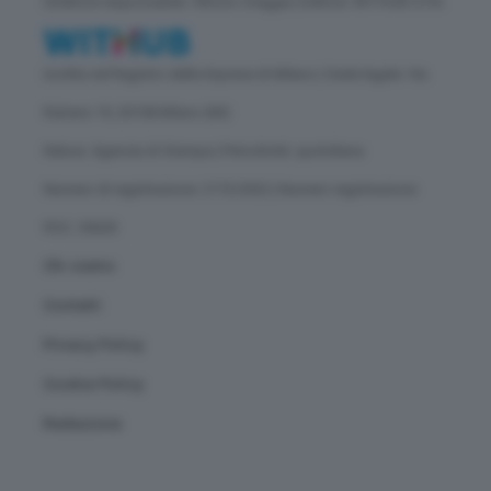
Direttore responsabile: Vittorio Oreggia | Editore: WITHUB S.P.A.
Iscritta nel Registro delle Imprese di Milano | Sede legale: Via
Rubens 19, 20158 Milano (MI)
Natura: Agenzia di Stampa | Periodicità: quotidiana
Numero di registrazione: 2172/2022 | Numero registrazione
ROC: 30628
Chi siamo
Contatti
Privacy Policy
Cookie Policy
Redazione