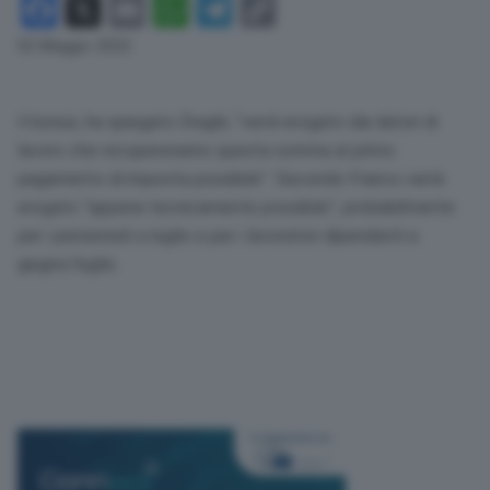
Facebook
X
Email
WhatsApp
Telegram
Copy
Link
02 Maggio 2022
Il bonus, ha spiegato Draghi, “verrà erogato dai datori di
lavoro che recupereranno questa somma al primo
pagamento di imposta possibile”. Secondo Franco verrà
erogato “appena tecnicamente possibile”, probabilmente
per i pensionati a luglio e per i lavoratori dipendenti a
giugno/luglio.