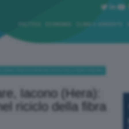
POLITICA
ECONOMIA
CLIMA E AMBIENTE
(HERA): PRIMI IN EUROPA NEL RICICLO DELLA FIBRA CARBONIO
re, Iacono (Hera):
l riciclo della fibra