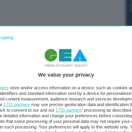
ella fibra di carbonio è partito nella Motor Valley di
cepting
 Hera. Il risultato è una fibra rigenerata che per
e quindi pronta per essere utilizzata in diversi settori
’impianto produrrà 160 tonnellate di fibra di carbonio
 energia rispetto alla fibra vergine. “Investire in
We value your privacy
aumentare la resilienza delle filiere produttive, ridurre la
 critiche e, al contempo, creare valore attraverso
tners
store and/or access information on a device, such as cookies 
acono, amministratore delegato di Hera —. Con oltre
identifiers and standard information sent by a device for personalised
ure in corso di realizzazione, abbiamo consolidato nel
 and content measurement, audience research and services developm
ur
1731 partners
may use precise geolocation data and identification 
iantistica del Paese per il trattamento e recupero di
ick to consent to our and our
1731 partners
’ processing as described 
re di riferimento nel settore e di motore dell’economia
detailed information and change your preferences before consenting
B3R è il primo impianto in Europa per il riciclo della fibra
te that some processing of your personal data may not require your 
t to such processing. Your preferences will apply to this website only
 corte e circolari, in linea con la nostra strategia di