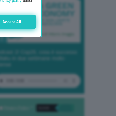
privacy policy
button
Accept All
dcast 2/ Cop29, cosa è successo
Baku in due settimane molto
tense
Privacy Policy
. *