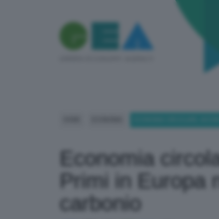
HOME
ECONOMIA
ECONOMIA CIRCOLARE, IACONO 
Economia circola
Primi in Europa ne
carbonio