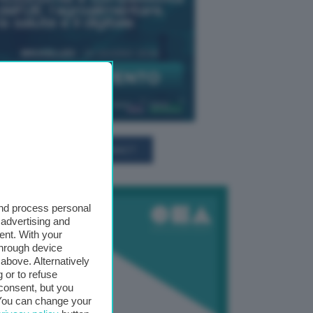
TUTTI GLI EVENTI CONNACT
and process personal
 advertising and
ent. With your
through device
above. Alternatively
 or to refuse
consent, but you
. You can change your