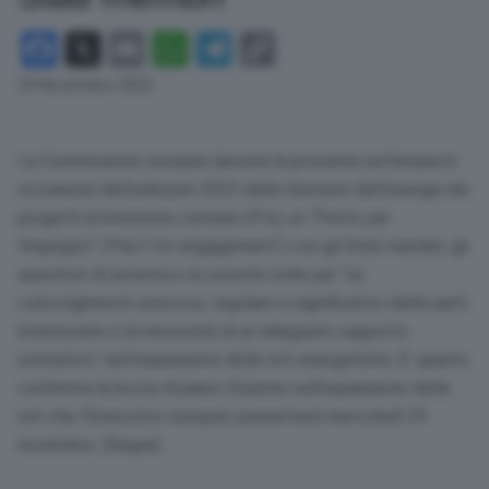
Facebook
X
Email
WhatsApp
Telegram
Copy
Link
24 Novembre 2023
La Commissione europea lancerà la prossima settimana in
occasione dell’edizione 2023 delle Giornate dell’energia dei
progetti di interesse comune (Pci), un “Patto per
l’impegno” (‘Pact for engagement’) con gli Stati membri, gli
operatori di sistema e la società civile per “un
coinvolgimento precoce, regolare e significativo delle parti
interessate e la necessità di un adeguato supporto
normativo” nell’espansione delle reti energetiche. E’ quanto
conferma la bozza di piano d’azione sull’espansione delle
reti che l’Esecutivo europeo presenterà mercoledì 29
novembre. (Segue)