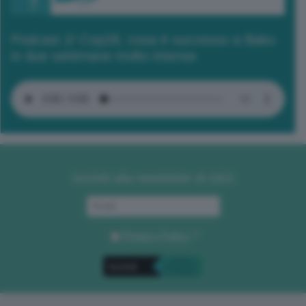
Podcast 2/ Cop29, cosa è successo a Baku
in due settimane molto intense
Iscriviti alla newsletter di GEA
Privacy Policy
. *