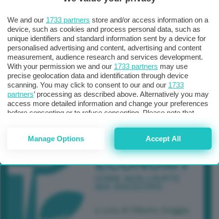
TUTTI GLI EVENTI CONNACT
We and our
1733 partners
store and/or access information on a
device, such as cookies and process personal data, such as
unique identifiers and standard information sent by a device for
personalised advertising and content, advertising and content
measurement, audience research and services development.
With your permission we and our
1733 partners
may use
precise geolocation data and identification through device
scanning. You may click to consent to our and our
1733
partners
’ processing as described above. Alternatively you may
access more detailed information and change your preferences
before consenting or to refuse consenting. Please note that
some processing of your personal data may not require your
consent, but you have a right to object to such processing. Your
Manage Options
Accept All
preferences will apply to this website only. You can change
your preferences or withdraw your consent at any time by
returning to this site and clicking the
privacy policy
button at the
bottom of the webpage.