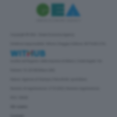
Copyright © GEA - Green Economy Agency
Direttore responsabile: Vittorio Oreggia | Editore: WITHUB S.P.A.
Iscritta nel Registro delle Imprese di Milano | Sede legale: Via
Rubens 19, 20158 Milano (MI)
Natura: Agenzia di Stampa | Periodicità: quotidiana
Numero di registrazione: 2172/2022 | Numero registrazione
ROC: 30628
Chi siamo
Contatti