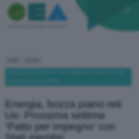
HOME
ESTERO
ENERGIA, BOZZA PIANO RETI UE: PROSSIMA SETTIMA ‘PATTO PER
IMPEGNO’ CON STATI MEMBRI
Energia, bozza piano reti
Ue: Prossima settima
‘Patto per impegno’ con
Stati membri