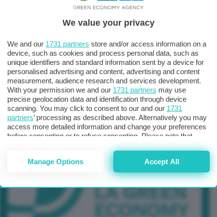
We value your privacy
We and our
1731 partners
store and/or access information on a
TUTTI GLI EVENTI CONNACT
device, such as cookies and process personal data, such as
unique identifiers and standard information sent by a device for
personalised advertising and content, advertising and content
measurement, audience research and services development.
With your permission we and our
1731 partners
may use
precise geolocation data and identification through device
scanning. You may click to consent to our and our
1731
partners
’ processing as described above. Alternatively you may
access more detailed information and change your preferences
before consenting or to refuse consenting. Please note that
some processing of your personal data may not require your
consent, but you have a right to object to such processing. Your
Manage Options
Accept All
preferences will apply to this website only. You can change
your preferences or withdraw your consent at any time by
returning to this site and clicking the
privacy policy
button at the
bottom of the webpage.