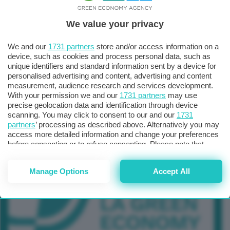
We value your privacy
We and our
1731 partners
store and/or access information on a
TUTTI GLI EVENTI CONNACT
device, such as cookies and process personal data, such as
unique identifiers and standard information sent by a device for
personalised advertising and content, advertising and content
measurement, audience research and services development.
With your permission we and our
1731 partners
may use
precise geolocation data and identification through device
scanning. You may click to consent to our and our
1731
partners
’ processing as described above. Alternatively you may
access more detailed information and change your preferences
before consenting or to refuse consenting. Please note that
some processing of your personal data may not require your
consent, but you have a right to object to such processing. Your
Manage Options
Accept All
preferences will apply to this website only. You can change
your preferences or withdraw your consent at any time by
returning to this site and clicking the
privacy policy
button at the
bottom of the webpage.