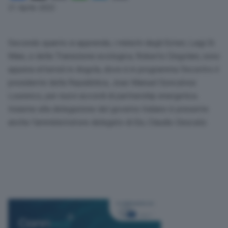
Link
21 Aprile 2022
Secondo quanto si apprende, i ministri degli Esteri, Luigi Di
Maio, e della Transizione ecologica, Roberto Cingolani, sono
appena atterrati in Angola, dove è in programma l’incontro il
presidente della Repubblica, Joao Manuel Goncalves
Lourenco, per nuovi accordi di partnership energetica.
Insieme alla delegazione del governo italiano è presente
anche l’amministratore delegato di Eni, Claudio Descalzi.