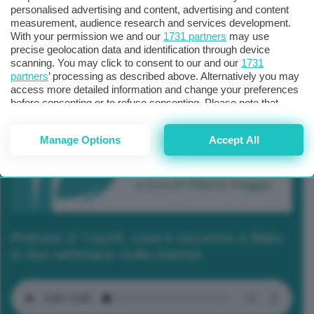
personalised advertising and content, advertising and content
measurement, audience research and services development.
With your permission we and our
1731 partners
may use
precise geolocation data and identification through device
scanning. You may click to consent to our and our
1731
partners
’ processing as described above. Alternatively you may
access more detailed information and change your preferences
before consenting or to refuse consenting. Please note that
some processing of your personal data may not require your
consent, but you have a right to object to such processing. Your
Manage Options
Accept All
preferences will apply to this website only. You can change
your preferences or withdraw your consent at any time by
returning to this site and clicking the
privacy policy
button at the
bottom of the webpage.
Podcast 2/ Cop29, cosa è successo a Baku
in due settimane molto intense