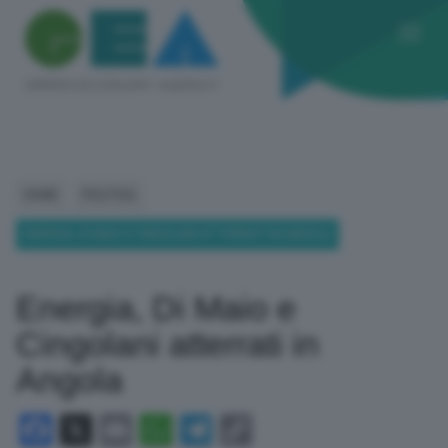
HOME
POLITICA
ENERGIA, DI MAIO E CINGOLANI ATTERRATI IN ANGOLA
Energia, Di Maio e
Cingolani atterrati in
Angola
Facebook
X
Email
WhatsApp
Telegram
Copy