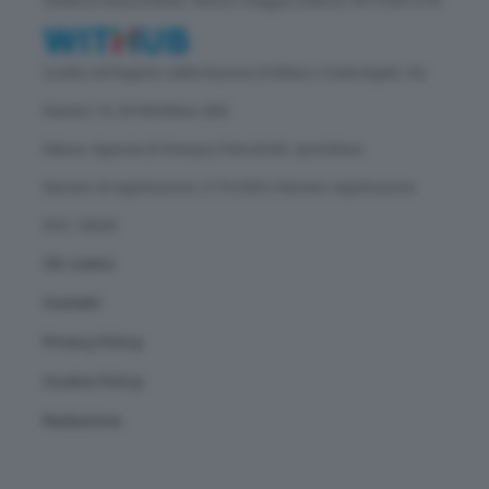
Direttore responsabile: Vittorio Oreggia | Editore: WITHUB S.P.A.
Iscritta nel Registro delle Imprese di Milano | Sede legale: Via
Rubens 19, 20158 Milano (MI)
Natura: Agenzia di Stampa | Periodicità: quotidiana
Numero di registrazione: 2172/2022 | Numero registrazione
ROC: 30628
Chi siamo
Contatti
Privacy Policy
Cookie Policy
Redazione