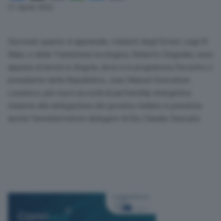
Link
21 Aprile 2022
Secondo quanto si apprende, i ministri degli Esteri, Luigi Di
Maio, e della Transizione ecologica, Roberto Cingolani, sono
appena atterrati in Angola, dove è in programma l’incontro il
presidente della Repubblica, Joao Manuel Goncalves
Lourenco, per nuovi accordi di partnership energetica.
Insieme alla delegazione del governo italiano è presente
anche l’amministratore delegato di Eni, Claudio Descalzi.