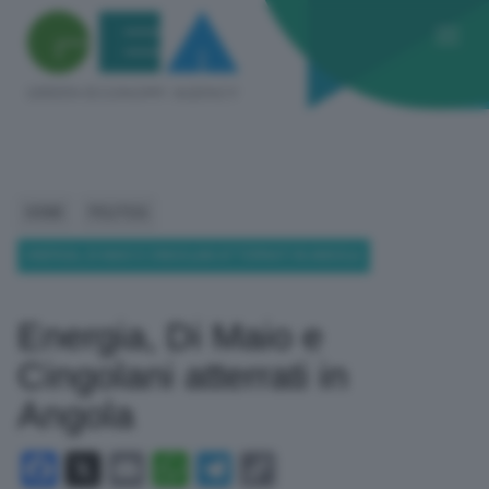
HOME
POLITICA
ENERGIA, DI MAIO E CINGOLANI ATTERRATI IN ANGOLA
Energia, Di Maio e
Cingolani atterrati in
Angola
Facebook
X
Email
WhatsApp
Telegram
Copy