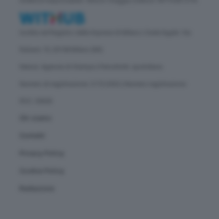
Direttore responsabile: Vittorio Oreggia | Editore: WITHUB S.P.A.
Iscritta nel Registro delle Imprese di Milano | Sede legale: Via
Rubens 19, 20158 Milano (MI)
Natura: Agenzia di Stampa | Periodicità: quotidiana
Numero di registrazione: 2172/2022 | Numero registrazione
ROC: 30628
Chi siamo
Contatti
Privacy Policy
Cookie Policy
Redazione