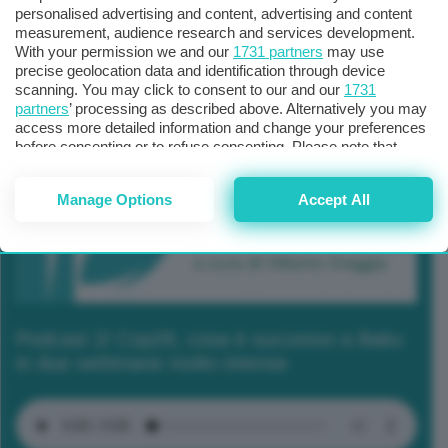
personalised advertising and content, advertising and content
measurement, audience research and services development.
With your permission we and our
1731 partners
may use
precise geolocation data and identification through device
scanning. You may click to consent to our and our
1731
partners
’ processing as described above. Alternatively you may
access more detailed information and change your preferences
before consenting or to refuse consenting. Please note that
some processing of your personal data may not require your
consent, but you have a right to object to such processing. Your
Manage Options
Accept All
preferences will apply to this website only. You can change
your preferences or withdraw your consent at any time by
returning to this site and clicking the
privacy policy
button at the
bottom of the webpage.
Podcast 2/ Cop29, cosa è successo a Baku
in due settimane molto intense