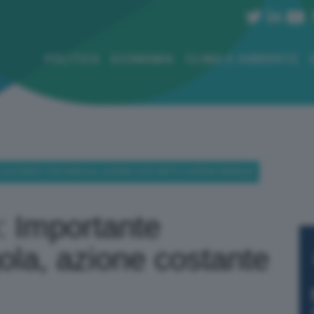
POLITICA
ECONOMIA
CLIMA E AMBIENTE
E ACCORDO CON ANGOLA, AZIONE COSTANTE A DIFESA FAMIGLIE
: Importante
la, azione costante