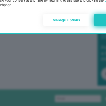
aw your consent at any time by returning to this site and clicking the
webpage.
Manage Options
Po
a 
in