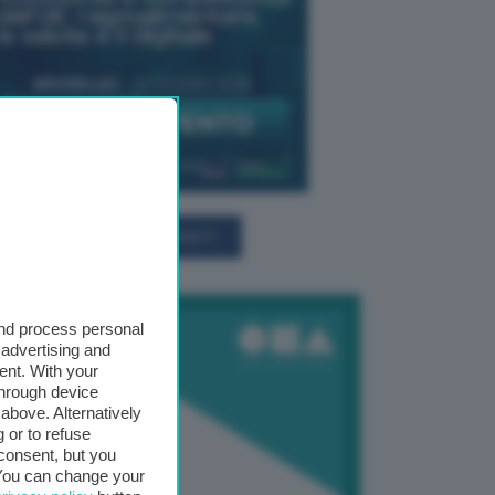
TUTTI GLI EVENTI CONNACT
and process personal
 advertising and
ent. With your
through device
above. Alternatively
 or to refuse
consent, but you
. You can change your