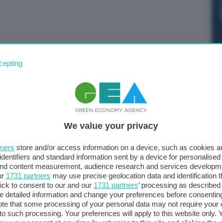
cordo con l’Angola per l’aumento delle forniture di gas.
cepting
a, si conferma l’impegno dell’Italia a differenziare le
one costante a difesa delle famiglie e delle imprese
uigi Di Maio, dopo la sottoscrizione una Dichiarazione
ve attività nel settore del gas naturale, dirette anche ad
We value your privacy
n essere progetti congiunti a favore della
l Paese africano.
tners
store and/or access information on a device, such as cookies 
identifiers and standard information sent by a device for personalised
 and content measurement, audience research and services developm
ur
1731 partners
may use precise geolocation data and identification 
ick to consent to our and our
1731 partners
’ processing as described 
detailed information and change your preferences before consenting
te that some processing of your personal data may not require your 
t to such processing. Your preferences will apply to this website only