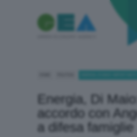
HOME
POLITICA
ENERGIA, DI MAIO: IMPORTANT
Energia, Di Maio
accordo con Ango
a difesa famiglie