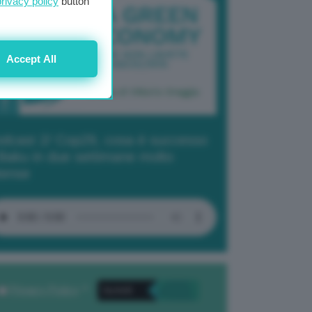
privacy policy
button
Accept All
dcast 2/ Cop29, cosa è successo
Baku in due settimane molto
tense
Privacy Policy
. *