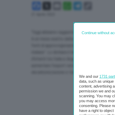
Facebook
X
Email
WhatsApp
Telegram
Copy
Link
21 Aprile 2022
“Oggi abbiamo raggiunto un altro importante ac
Continue without ac
A un mese esatto dalla mia prima visita in Angol
fonti di approvvigionamento energetico. Un’azi
italiane”. Lo dichiara il ministro degli Esteri, L
d’intenti tra Italia e Angola per sviluppare nuo
aumentare l’export verso l’Italia, e per porre i
decarbonizzazione e transizione energetica de
We and our
1731 par
data, such as unique 
content, advertising
permission we and o
scanning. You may cl
you may access more 
consenting. Please no
have a right to objec