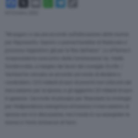
Facebook
X
Email
WhatsApp
Telegram
Copy
Link
04 Ottobre 2022
“Mi auguro ci sia una accordo sull’allocazione delle risorse
per RepowerEu. Questo ci permetterebbe di finalizzare il
processo legislativo già per la fine dell’anno”. Lo afferma il
vicepresidente esecutivo della Commissione Ue, Valdis
Dombrovskis, a margine dei lavori del consiglio Ecofin. I
Ventisette cercano un accordo sul modo di dividere e
condividere i 225 miliardi di euro di prestiti non utilizzati dal
meccanismo per la ripresa, e gli aggiuntivi 20 miliardi di euro
in garanzie. L’accordo di principio per finanziarie la strategia
per l’indipendenza energetica attraverso il meccanismo di
ripresa non è in discussione, ma il modo in cui assegnare le
risorse è fonte di braccio di ferro.