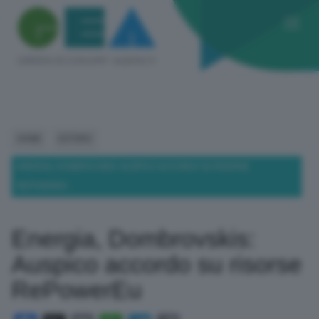
HOME
ESTERO
ENERGIA, DOMBROVSKIS: AUSPICO ACCORDO SU RISORSE
REPOWEREU
Energia, Dombrovskis:
Auspico accordo su risorse
RePowerEu