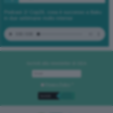
Podcast 2/ Cop29, cosa è successo a Baku
in due settimane molto intense
Iscriviti alla newsletter di GEA
Privacy Policy
. *