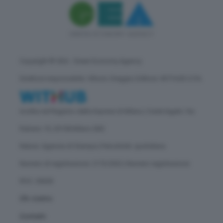
Copyright © GEA - Green Economy Agency
Direttore responsabile: Vittorio Oreggia | Editore: WITHUB S.P.A.
Iscritta nel Registro delle Imprese di Milano | Sede legale: Via
Rubens 19, 20158 Milano (MI)
Natura: Agenzia di Stampa | Periodicità: quotidiana
Numero di registrazione: 2172/2022 | Numero registrazione
ROC: 30628
Chi siamo
Contatti