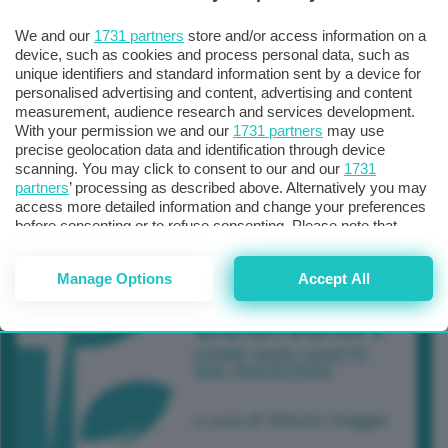
We and our
1731 partners
store and/or access information on a
device, such as cookies and process personal data, such as
unique identifiers and standard information sent by a device for
personalised advertising and content, advertising and content
measurement, audience research and services development.
With your permission we and our
1731 partners
may use
precise geolocation data and identification through device
scanning. You may click to consent to our and our
1731
partners
’ processing as described above. Alternatively you may
access more detailed information and change your preferences
before consenting or to refuse consenting. Please note that
some processing of your personal data may not require your
consent, but you have a right to object to such processing. Your
Manage Options
Accept All
preferences will apply to this website only. You can change
your preferences or withdraw your consent at any time by
returning to this site and clicking the
privacy policy
button at the
bottom of the webpage.