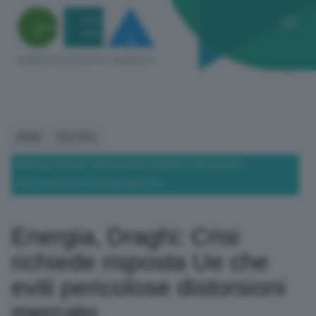
HOME
POLITICA
ENERGIA, DRAGHI: CRISI RICHIEDE RISPOSTA UE CHE EVITI
PERICOLOSE DISTORSIONI MERCATO
Energia, Draghi: Crisi
richiede risposta Ue che
eviti pericolose distorsioni
mercato