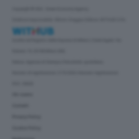
Copyright © GEA - Green Economy Agency
Direttore responsabile: Vittorio Oreggia | Editore: WITHUB S.P.A.
Iscritta nel Registro delle Imprese di Milano | Sede legale: Via
Rubens 19, 20158 Milano (MI)
Natura: Agenzia di Stampa | Periodicità: quotidiana
Numero di registrazione: 2172/2022 | Numero registrazione
ROC: 30628
Chi siamo
Contatti
Privacy Policy
Cookie Policy