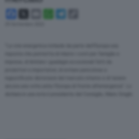
Facebook
X
Email
WhatsApp
Telegram
Copy
Link
29 Settembre 2022
“La crisi energetica richiede da parte dell’Europa una
risposta che permetta di ridurre i costi per famiglie e
imprese, di limitare i guadagni eccezionali fatti da
produttori e importatori, di evitare pericolose e
ingiustificate distorsioni del mercato interno e di tenere
ancora una volta unita l’Europa di fronte all’emergenza”. Lo
dichiara in una nota il presidente del Consiglio, Mario Draghi.