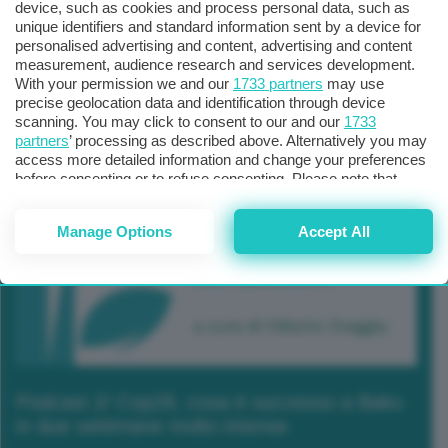
device, such as cookies and process personal data, such as
unique identifiers and standard information sent by a device for
personalised advertising and content, advertising and content
measurement, audience research and services development.
With your permission we and our
1733 partners
may use
precise geolocation data and identification through device
scanning. You may click to consent to our and our
1733
partners
’ processing as described above. Alternatively you may
access more detailed information and change your preferences
before consenting or to refuse consenting. Please note that
some processing of your personal data may not require your
consent, but you have a right to object to such processing. Your
Manage Options
Accept All
preferences will apply to this website only. You can change
your preferences or withdraw your consent at any time by
returning to this site and clicking the
privacy policy
button at the
bottom of the webpage.
Podcast 2/ Cop29, cosa è successo a Baku
in due settimane molto intense